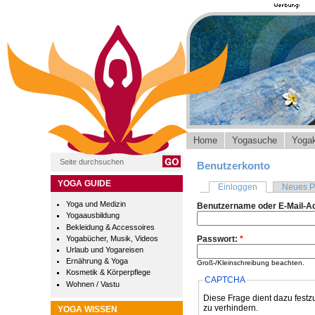
Home
Yogasuche
Yogak
Benutzerkonto
YOGA GUIDE
Einloggen
Neues P
Yoga und Medizin
Benutzername oder E-Mail-A
Yogaausbildung
Bekleidung & Accessoires
Yogabücher, Musik, Videos
Passwort:
*
Urlaub und Yogareisen
Ernährung & Yoga
Groß-/Kleinschreibung beachten.
Kosmetik & Körperpflege
CAPTCHA
Wohnen / Vastu
Diese Frage dient dazu festz
zu verhindern.
YOGA WISSEN