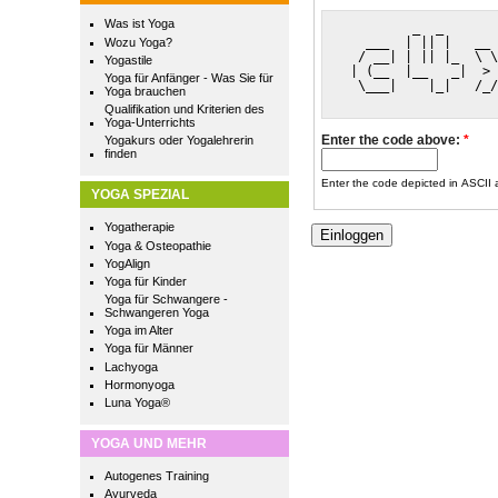
Was ist Yoga
         _  _       
   ___  | || |   __ 
Wozu Yoga?
  / __| | || |_  \ \
Yogastile
 | (__  |__   _|  > 
Yoga für Anfänger - Was Sie für
  \___|    |_|   /_/
Yoga brauchen
Qualifikation und Kriterien des
Yoga-Unterrichts
Enter the code above:
*
Yogakurs oder Yogalehrerin
finden
Enter the code depicted in ASCII ar
YOGA SPEZIAL
Yogatherapie
Yoga & Osteopathie
YogAlign
Yoga für Kinder
Yoga für Schwangere -
Schwangeren Yoga
Yoga im Alter
Yoga für Männer
Lachyoga
Hormonyoga
Luna Yoga®
YOGA UND MEHR
Autogenes Training
Ayurveda