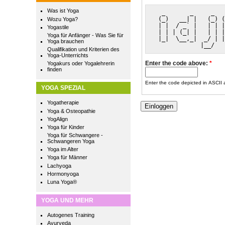
Was ist Yoga
  _       _     _   
 (_)   __| |   (_) (
Wozu Yoga?
 | |  / _` |   | | |
Yogastile
 | | | (_| |   | | |
Yoga für Anfänger - Was Sie für
 |_|  \__,_|  _/ | |
Yoga brauchen
             |__/   
Qualifikation und Kriterien des
Yoga-Unterrichts
Enter the code above:
*
Yogakurs oder Yogalehrerin
finden
Enter the code depicted in ASCII ar
YOGA SPEZIAL
Yogatherapie
Yoga & Osteopathie
YogAlign
Yoga für Kinder
Yoga für Schwangere -
Schwangeren Yoga
Yoga im Alter
Yoga für Männer
Lachyoga
Hormonyoga
Luna Yoga®
YOGA UND MEHR
Autogenes Training
Ayurveda