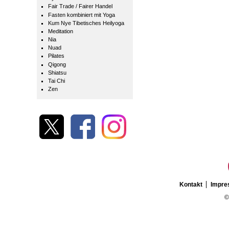
Fair Trade / Fairer Handel
Fasten kombiniert mit Yoga
Kum Nye Tibetisches Heilyoga
Meditation
Nia
Nuad
Pilates
Qigong
Shiatsu
Tai Chi
Zen
Kontakt
Impr
©