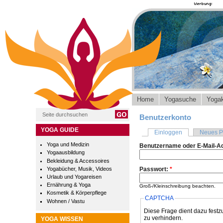
Home
Yogasuche
Yogak
Benutzerkonto
YOGA GUIDE
Einloggen
Neues P
Yoga und Medizin
Benutzername oder E-Mail-A
Yogaausbildung
Bekleidung & Accessoires
Yogabücher, Musik, Videos
Passwort:
*
Urlaub und Yogareisen
Ernährung & Yoga
Groß-/Kleinschreibung beachten.
Kosmetik & Körperpflege
CAPTCHA
Wohnen / Vastu
Diese Frage dient dazu festz
zu verhindern.
YOGA WISSEN