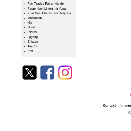
Fair Trade / Fairer Handel
Fasten kombiniert mit Yoga
Kum Nye Tibetisches Heilyoga
Meditation
Nia
Nuad
Pilates
Qigong
Shiatsu
Tai Chi
Zen
Kontakt
Impr
©