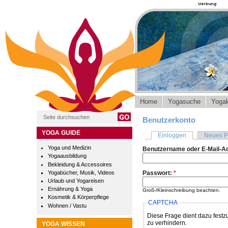
Home
Yogasuche
Yogak
Benutzerkonto
YOGA GUIDE
Einloggen
Neues P
Yoga und Medizin
Benutzername oder E-Mail-A
Yogaausbildung
Bekleidung & Accessoires
Yogabücher, Musik, Videos
Passwort:
*
Urlaub und Yogareisen
Ernährung & Yoga
Groß-/Kleinschreibung beachten.
Kosmetik & Körperpflege
CAPTCHA
Wohnen / Vastu
Diese Frage dient dazu festz
zu verhindern.
YOGA WISSEN