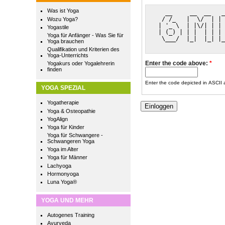
Was ist Yoga
   __     __  __   _
  / /_   |  \/  | | 
Wozu Yoga?
 | '_ \  | |\/| | | 
Yogastile
 | (_) | | |  | | | 
Yoga für Anfänger - Was Sie für
  \___/  |_|  |_| |_
Yoga brauchen
Qualifikation und Kriterien des
Yoga-Unterrichts
Enter the code above:
*
Yogakurs oder Yogalehrerin
finden
Enter the code depicted in ASCII ar
YOGA SPEZIAL
Yogatherapie
Yoga & Osteopathie
YogAlign
Yoga für Kinder
Yoga für Schwangere -
Schwangeren Yoga
Yoga im Alter
Yoga für Männer
Lachyoga
Hormonyoga
Luna Yoga®
YOGA UND MEHR
Autogenes Training
Ayurveda