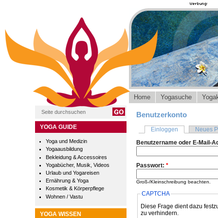
Home
Yogasuche
Yogak
Benutzerkonto
YOGA GUIDE
Einloggen
Neues P
Yoga und Medizin
Benutzername oder E-Mail-A
Yogaausbildung
Bekleidung & Accessoires
Yogabücher, Musik, Videos
Passwort:
*
Urlaub und Yogareisen
Ernährung & Yoga
Groß-/Kleinschreibung beachten.
Kosmetik & Körperpflege
CAPTCHA
Wohnen / Vastu
Diese Frage dient dazu festz
zu verhindern.
YOGA WISSEN