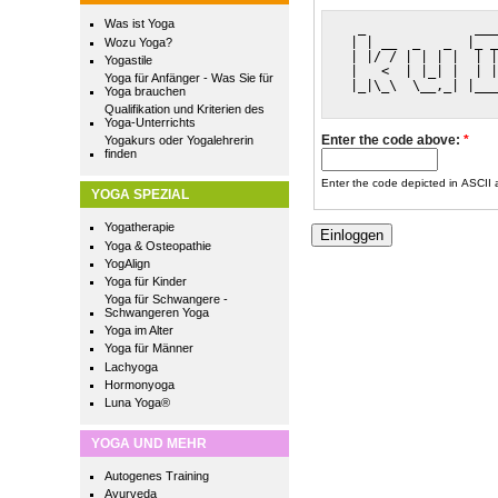
Was ist Yoga
  _              ___
 | | __  _   _  |_ _
Wozu Yoga?
 | |/ / | | | |  | |
Yogastile
 |   <  | |_| |  | |
Yoga für Anfänger - Was Sie für
 |_|\_\  \__,_| |___
Yoga brauchen
Qualifikation und Kriterien des
Yoga-Unterrichts
Enter the code above:
*
Yogakurs oder Yogalehrerin
finden
Enter the code depicted in ASCII ar
YOGA SPEZIAL
Yogatherapie
Yoga & Osteopathie
YogAlign
Yoga für Kinder
Yoga für Schwangere -
Schwangeren Yoga
Yoga im Alter
Yoga für Männer
Lachyoga
Hormonyoga
Luna Yoga®
YOGA UND MEHR
Autogenes Training
Ayurveda