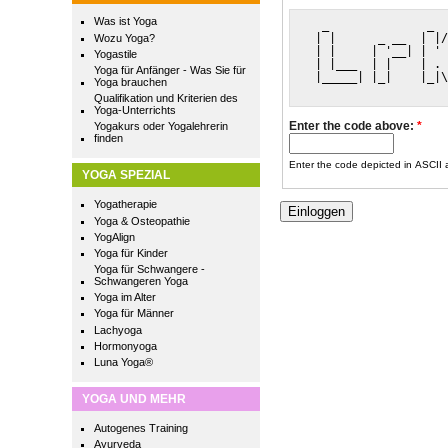
Was ist Yoga
  _              _  
 | |      _ __  | |/
Wozu Yoga?
 | |     | '__| | ' 
Yogastile
 | |___  | |    | . 
Yoga für Anfänger - Was Sie für
 |_____| |_|    |_|\
Yoga brauchen
                    
Qualifikation und Kriterien des
Yoga-Unterrichts
Enter the code above:
*
Yogakurs oder Yogalehrerin
finden
Enter the code depicted in ASCII ar
YOGA SPEZIAL
Yogatherapie
Yoga & Osteopathie
YogAlign
Yoga für Kinder
Yoga für Schwangere -
Schwangeren Yoga
Yoga im Alter
Yoga für Männer
Lachyoga
Hormonyoga
Luna Yoga®
YOGA UND MEHR
Autogenes Training
Ayurveda