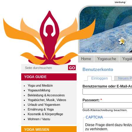
Home
Yogasuche
Yogak
Benutzerkonto
YOGA GUIDE
Einloggen
Neues P
Yoga und Medizin
Benutzername oder E-Mail-A
Yogaausbildung
Bekleidung & Accessoires
Yogabücher, Musik, Videos
Passwort:
*
Urlaub und Yogareisen
Ernährung & Yoga
Groß-/Kleinschreibung beachten.
Kosmetik & Körperpflege
CAPTCHA
Wohnen / Vastu
Diese Frage dient dazu festz
zu verhindern.
YOGA WISSEN