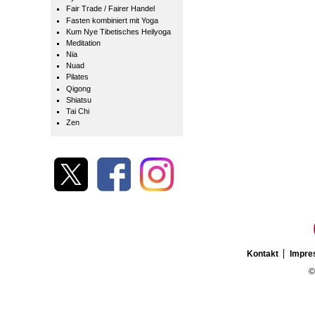
Fair Trade / Fairer Handel
Fasten kombiniert mit Yoga
Kum Nye Tibetisches Heilyoga
Meditation
Nia
Nuad
Pilates
Qigong
Shiatsu
Tai Chi
Zen
Kontakt
Impr
©