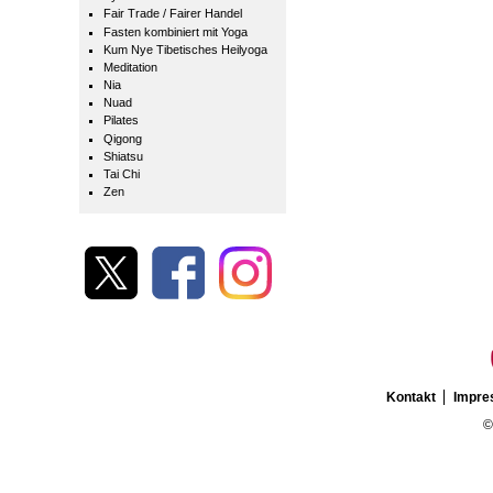
Fair Trade / Fairer Handel
Fasten kombiniert mit Yoga
Kum Nye Tibetisches Heilyoga
Meditation
Nia
Nuad
Pilates
Qigong
Shiatsu
Tai Chi
Zen
Kontakt
Impr
©