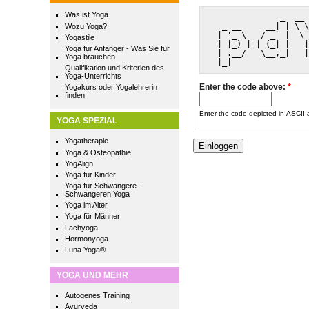
Was ist Yoga
              _  __ 
  _ __     __| | \ \
Wozu Yoga?
 | '_ \   / _` |  \ 
Yogastile
 | |_) | | (_| |   |
Yoga für Anfänger - Was Sie für
 | .__/   \__,_|   |
Yoga brauchen
 |_|                
Qualifikation und Kriterien des
Yoga-Unterrichts
Enter the code above:
*
Yogakurs oder Yogalehrerin
finden
Enter the code depicted in ASCII ar
YOGA SPEZIAL
Yogatherapie
Yoga & Osteopathie
YogAlign
Yoga für Kinder
Yoga für Schwangere -
Schwangeren Yoga
Yoga im Alter
Yoga für Männer
Lachyoga
Hormonyoga
Luna Yoga®
YOGA UND MEHR
Autogenes Training
Ayurveda