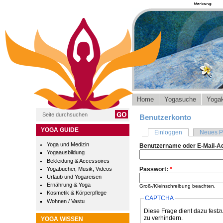
Home
Yogasuche
Yogak
Benutzerkonto
YOGA GUIDE
Einloggen
Neues P
Yoga und Medizin
Benutzername oder E-Mail-A
Yogaausbildung
Bekleidung & Accessoires
Yogabücher, Musik, Videos
Passwort:
*
Urlaub und Yogareisen
Ernährung & Yoga
Groß-/Kleinschreibung beachten.
Kosmetik & Körperpflege
CAPTCHA
Wohnen / Vastu
Diese Frage dient dazu festz
zu verhindern.
YOGA WISSEN