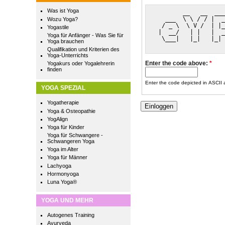
Was ist Yoga
        __   __  ___
   ___  \ \ / / |  _
Wozu Yoga?
  / _ \  \ V /  | |_
Yogastile
 |  __/   | |   |  _
Yoga für Anfänger - Was Sie für
  \___|   |_|   |_| 
Yoga brauchen
Qualifikation und Kriterien des
Yoga-Unterrichts
Enter the code above:
*
Yogakurs oder Yogalehrerin
finden
Enter the code depicted in ASCII ar
YOGA SPEZIAL
Yogatherapie
Yoga & Osteopathie
YogAlign
Yoga für Kinder
Yoga für Schwangere -
Schwangeren Yoga
Yoga im Alter
Yoga für Männer
Lachyoga
Hormonyoga
Luna Yoga®
YOGA UND MEHR
Autogenes Training
Ayurveda