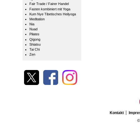
Fair Trade / Fairer Handel
Fasten kombiniert mit Yoga
Kum Nye Tibetisches Heilyoga
Meditation
Nia
Nuad
Pilates
Qigong
Shiatsu
Tai Chi
Zen
Kontakt
Impr
©