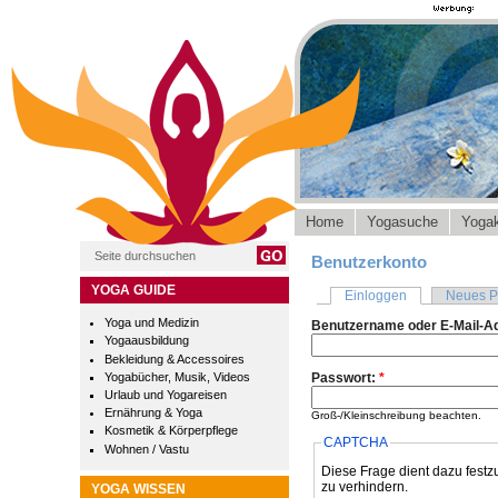
Home
Yogasuche
Yogak
Benutzerkonto
YOGA GUIDE
Einloggen
Neues P
Yoga und Medizin
Benutzername oder E-Mail-A
Yogaausbildung
Bekleidung & Accessoires
Yogabücher, Musik, Videos
Passwort:
*
Urlaub und Yogareisen
Ernährung & Yoga
Groß-/Kleinschreibung beachten.
Kosmetik & Körperpflege
CAPTCHA
Wohnen / Vastu
Diese Frage dient dazu festz
zu verhindern.
YOGA WISSEN