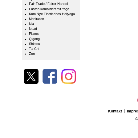
Fair Trade / Fairer Handel
Fasten kombiniert mit Yoga
Kum Nye Tibetisches Heilyoga
Meditation
Nia
Nuad
Pilates
Qigong
Shiatsu
Tai Chi
Zen
Kontakt
Impr
©