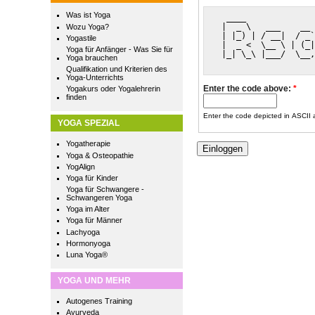
Was ist Yoga
  ____              
 |  _ \   ___    __ 
Wozu Yoga?
 | |_) | / __|  / _`
Yogastile
 |  _ <  \__ \ | (_|
Yoga für Anfänger - Was Sie für
 |_| \_\ |___/  \__,
Yoga brauchen
Qualifikation und Kriterien des
Yoga-Unterrichts
Enter the code above:
*
Yogakurs oder Yogalehrerin
finden
Enter the code depicted in ASCII ar
YOGA SPEZIAL
Yogatherapie
Yoga & Osteopathie
YogAlign
Yoga für Kinder
Yoga für Schwangere -
Schwangeren Yoga
Yoga im Alter
Yoga für Männer
Lachyoga
Hormonyoga
Luna Yoga®
YOGA UND MEHR
Autogenes Training
Ayurveda