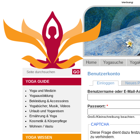
Home
Yogasuche
Yogak
Benutzerkonto
YOGA GUIDE
Einloggen
Neues P
Yoga und Medizin
Benutzername oder E-Mail-A
Yogaausbildung
Bekleidung & Accessoires
Yogabücher, Musik, Videos
Passwort:
*
Urlaub und Yogareisen
Ernährung & Yoga
Groß-/Kleinschreibung beachten.
Kosmetik & Körperpflege
CAPTCHA
Wohnen / Vastu
Diese Frage dient dazu festz
zu verhindern.
YOGA WISSEN