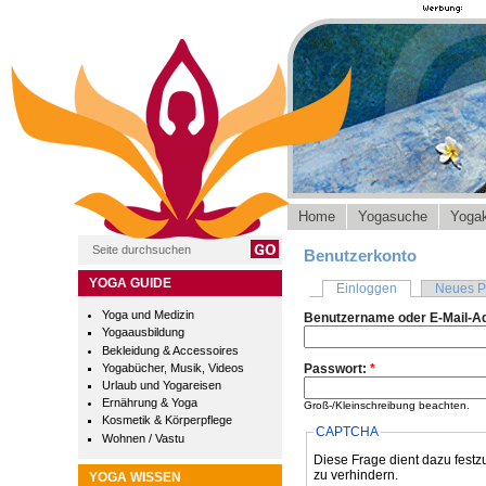
Home
Yogasuche
Yogak
Benutzerkonto
YOGA GUIDE
Einloggen
Neues P
Yoga und Medizin
Benutzername oder E-Mail-A
Yogaausbildung
Bekleidung & Accessoires
Yogabücher, Musik, Videos
Passwort:
*
Urlaub und Yogareisen
Ernährung & Yoga
Groß-/Kleinschreibung beachten.
Kosmetik & Körperpflege
CAPTCHA
Wohnen / Vastu
Diese Frage dient dazu festz
zu verhindern.
YOGA WISSEN