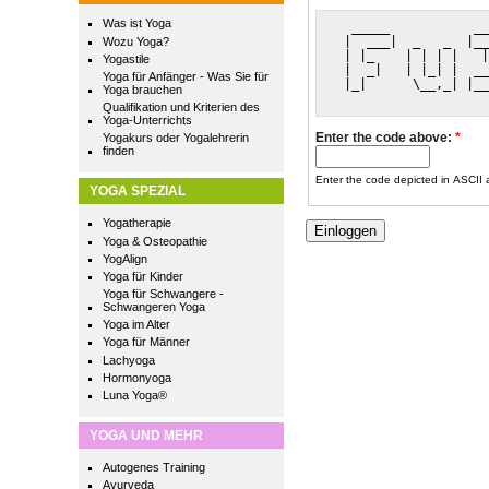
Was ist Yoga
  _____           __
 |  ___|  _   _  |__
Wozu Yoga?
 | |_    | | | |   |
Yogastile
 |  _|   | |_| |  __
Yoga für Anfänger - Was Sie für
 |_|      \__,_| |__
Yoga brauchen
                    
Qualifikation und Kriterien des
Yoga-Unterrichts
Enter the code above:
*
Yogakurs oder Yogalehrerin
finden
Enter the code depicted in ASCII ar
YOGA SPEZIAL
Yogatherapie
Yoga & Osteopathie
YogAlign
Yoga für Kinder
Yoga für Schwangere -
Schwangeren Yoga
Yoga im Alter
Yoga für Männer
Lachyoga
Hormonyoga
Luna Yoga®
YOGA UND MEHR
Autogenes Training
Ayurveda