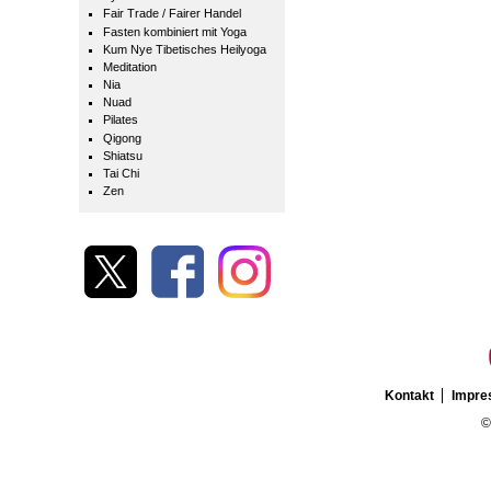
Fair Trade / Fairer Handel
Fasten kombiniert mit Yoga
Kum Nye Tibetisches Heilyoga
Meditation
Nia
Nuad
Pilates
Qigong
Shiatsu
Tai Chi
Zen
Kontakt
Impr
©