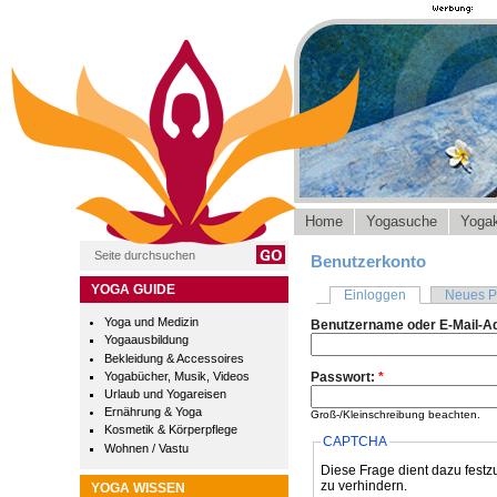
Home
Yogasuche
Yogak
Benutzerkonto
YOGA GUIDE
Einloggen
Neues P
Yoga und Medizin
Benutzername oder E-Mail-A
Yogaausbildung
Bekleidung & Accessoires
Yogabücher, Musik, Videos
Passwort:
*
Urlaub und Yogareisen
Ernährung & Yoga
Groß-/Kleinschreibung beachten.
Kosmetik & Körperpflege
CAPTCHA
Wohnen / Vastu
Diese Frage dient dazu festz
zu verhindern.
YOGA WISSEN