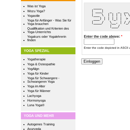
Was ist Yoga
  ____              
 | ___|   _   _  __ 
Wozu Yoga?
 |___ \  | | | | \ \
Yogastile
  ___) | | |_| |  > 
Yoga für Anfänger - Was Sie für
 |____/   \__, | /_/
Yoga brauchen
          |___/     
Qualifikation und Kriterien des
Yoga-Unterrichts
Enter the code above:
*
Yogakurs oder Yogalehrerin
finden
Enter the code depicted in ASCII ar
YOGA SPEZIAL
Yogatherapie
Yoga & Osteopathie
YogAlign
Yoga für Kinder
Yoga für Schwangere -
Schwangeren Yoga
Yoga im Alter
Yoga für Männer
Lachyoga
Hormonyoga
Luna Yoga®
YOGA UND MEHR
Autogenes Training
Ayurveda