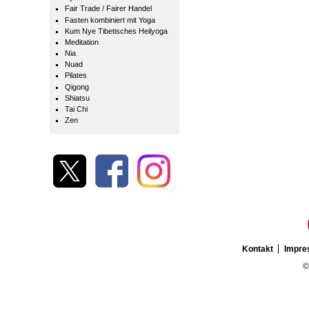
Fair Trade / Fairer Handel
Fasten kombiniert mit Yoga
Kum Nye Tibetisches Heilyoga
Meditation
Nia
Nuad
Pilates
Qigong
Shiatsu
Tai Chi
Zen
Kontakt
Impr
©