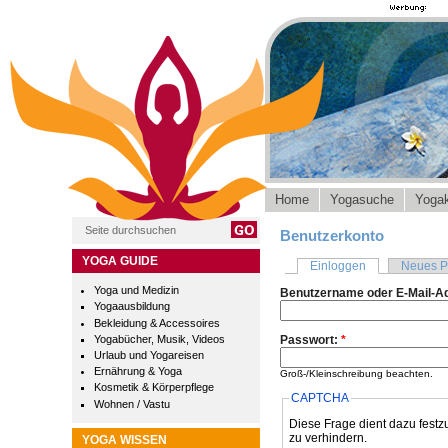
Home
Yogasuche
Yogak
Benutzerkonto
YOGA GUIDE
Einloggen
Neues P
Yoga und Medizin
Benutzername oder E-Mail-A
Yogaausbildung
Bekleidung & Accessoires
Yogabücher, Musik, Videos
Passwort:
*
Urlaub und Yogareisen
Ernährung & Yoga
Groß-/Kleinschreibung beachten.
Kosmetik & Körperpflege
CAPTCHA
Wohnen / Vastu
Diese Frage dient dazu festz
zu verhindern.
YOGA WISSEN