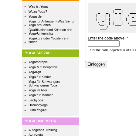
Was ist Yoga
          ___       
  _   _  |_ _|   ___
Wozu Yoga?
 | | | |  | |   / _ 
Yogastile
 | |_| |  | |  |  __
Yoga für Anfänger - Was Sie für
  \__, | |___|  \___
Yoga brauchen
  |___/             
Qualifikation und Kriterien des
Yoga-Unterrichts
Enter the code above:
*
Yogakurs oder Yogalehrerin
finden
Enter the code depicted in ASCII ar
YOGA SPEZIAL
Yogatherapie
Yoga & Osteopathie
YogAlign
Yoga für Kinder
Yoga für Schwangere -
Schwangeren Yoga
Yoga im Alter
Yoga für Männer
Lachyoga
Hormonyoga
Luna Yoga®
YOGA UND MEHR
Autogenes Training
Ayurveda