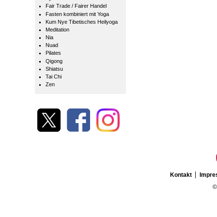
Fair Trade / Fairer Handel
Fasten kombiniert mit Yoga
Kum Nye Tibetisches Heilyoga
Meditation
Nia
Nuad
Pilates
Qigong
Shiatsu
Tai Chi
Zen
Kontakt
Impr
©