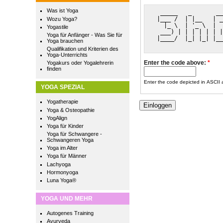
Was ist Yoga
  _____   _       __
 |___ /  | |__   | _
Wozu Yoga?
   |_ \  | '_ \  |  
Yogastile
  ___) | | | | | | |
Yoga für Anfänger - Was Sie für
 |____/  |_| |_| |__
Yoga brauchen
Qualifikation und Kriterien des
Yoga-Unterrichts
Enter the code above:
*
Yogakurs oder Yogalehrerin
finden
Enter the code depicted in ASCII ar
YOGA SPEZIAL
Yogatherapie
Yoga & Osteopathie
YogAlign
Yoga für Kinder
Yoga für Schwangere -
Schwangeren Yoga
Yoga im Alter
Yoga für Männer
Lachyoga
Hormonyoga
Luna Yoga®
YOGA UND MEHR
Autogenes Training
Ayurveda