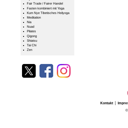
Fair Trade / Fairer Handel
Fasten kombiniert mit Yoga
Kum Nye Tibetisches Heilyoga
Meditation
Nia
Nuad
Pilates
Qigong
Shiatsu
Tai Chi
Zen
Kontakt
Impr
©