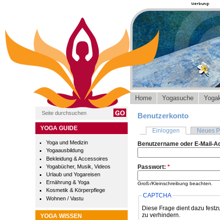
Home
Yogasuche
Yogak
Benutzerkonto
YOGA GUIDE
Einloggen
Neues P
Yoga und Medizin
Benutzername oder E-Mail-A
Yogaausbildung
Bekleidung & Accessoires
Yogabücher, Musik, Videos
Passwort:
*
Urlaub und Yogareisen
Ernährung & Yoga
Groß-/Kleinschreibung beachten.
Kosmetik & Körperpflege
CAPTCHA
Wohnen / Vastu
Diese Frage dient dazu festz
zu verhindern.
YOGA WISSEN