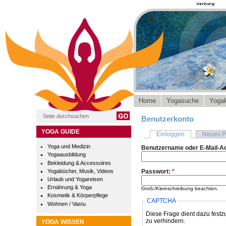
Home
Yogasuche
Yogak
Benutzerkonto
YOGA GUIDE
Einloggen
Neues P
Yoga und Medizin
Benutzername oder E-Mail-A
Yogaausbildung
Bekleidung & Accessoires
Yogabücher, Musik, Videos
Passwort:
*
Urlaub und Yogareisen
Ernährung & Yoga
Groß-/Kleinschreibung beachten.
Kosmetik & Körperpflege
CAPTCHA
Wohnen / Vastu
Diese Frage dient dazu festz
zu verhindern.
YOGA WISSEN