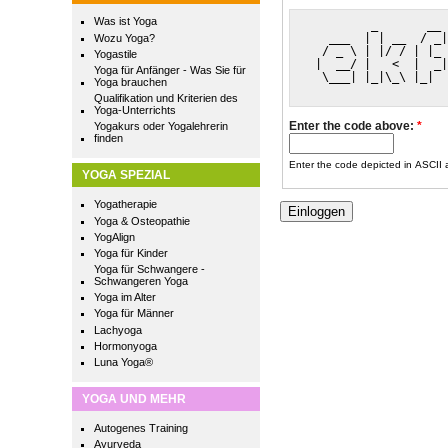
Was ist Yoga
         _       __ 
   ___  | | __  / _|
Wozu Yoga?
  / _ \ | |/ / | |_ 
Yogastile
 |  __/ |   <  |  _|
Yoga für Anfänger - Was Sie für
  \___| |_|\_\ |_|  
Yoga brauchen
                    
Qualifikation und Kriterien des
Yoga-Unterrichts
Enter the code above:
*
Yogakurs oder Yogalehrerin
finden
Enter the code depicted in ASCII ar
YOGA SPEZIAL
Yogatherapie
Yoga & Osteopathie
YogAlign
Yoga für Kinder
Yoga für Schwangere -
Schwangeren Yoga
Yoga im Alter
Yoga für Männer
Lachyoga
Hormonyoga
Luna Yoga®
YOGA UND MEHR
Autogenes Training
Ayurveda