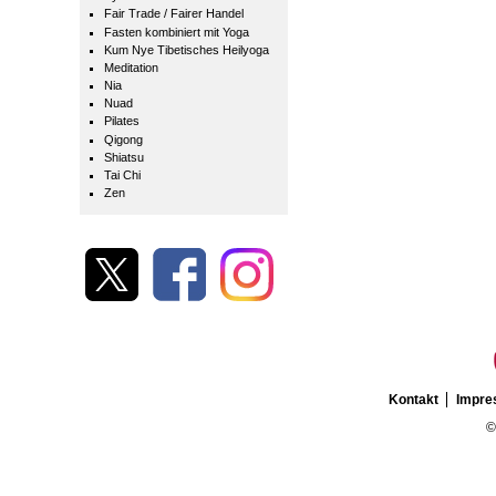
Fair Trade / Fairer Handel
Fasten kombiniert mit Yoga
Kum Nye Tibetisches Heilyoga
Meditation
Nia
Nuad
Pilates
Qigong
Shiatsu
Tai Chi
Zen
Kontakt
Impr
©