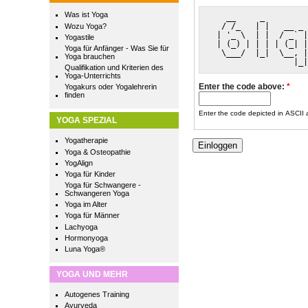
Was ist Yoga
   __     _         
  / /_   | |   __ _ 
Wozu Yoga?
 | '_ \  | |  / _` |
Yogastile
 | (_) | | | | (_| |
Yoga für Anfänger - Was Sie für
  \___/  |_|  \__, |
Yoga brauchen
                 |_|
Qualifikation und Kriterien des
Yoga-Unterrichts
Enter the code above:
*
Yogakurs oder Yogalehrerin
finden
Enter the code depicted in ASCII ar
YOGA SPEZIAL
Yogatherapie
Yoga & Osteopathie
YogAlign
Yoga für Kinder
Yoga für Schwangere -
Schwangeren Yoga
Yoga im Alter
Yoga für Männer
Lachyoga
Hormonyoga
Luna Yoga®
YOGA UND MEHR
Autogenes Training
Ayurveda