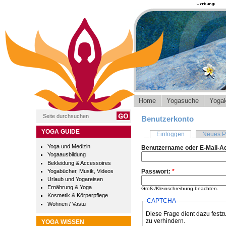
Home
Yogasuche
Yogak
Benutzerkonto
YOGA GUIDE
Einloggen
Neues P
Yoga und Medizin
Benutzername oder E-Mail-A
Yogaausbildung
Bekleidung & Accessoires
Yogabücher, Musik, Videos
Passwort:
*
Urlaub und Yogareisen
Ernährung & Yoga
Groß-/Kleinschreibung beachten.
Kosmetik & Körperpflege
CAPTCHA
Wohnen / Vastu
Diese Frage dient dazu festz
zu verhindern.
YOGA WISSEN