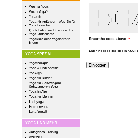
Was ist Yoga
  ____     ____     
 | ___|   / ___|    
Wozu Yoga?
 |___ \  | |  _    /
Yogastile
  ___) | | |_| |  / 
Yoga für Anfänger - Was Sie für
 |____/   \____| /_/
Yoga brauchen
                    
Qualifikation und Kriterien des
Yoga-Unterrichts
Enter the code above:
*
Yogakurs oder Yogalehrerin
finden
Enter the code depicted in ASCII ar
YOGA SPEZIAL
Yogatherapie
Yoga & Osteopathie
YogAlign
Yoga für Kinder
Yoga für Schwangere -
Schwangeren Yoga
Yoga im Alter
Yoga für Männer
Lachyoga
Hormonyoga
Luna Yoga®
YOGA UND MEHR
Autogenes Training
Ayurveda