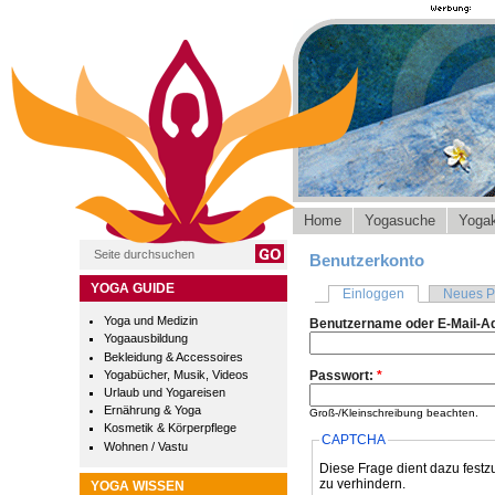
Home
Yogasuche
Yogak
Benutzerkonto
YOGA GUIDE
Einloggen
Neues P
Yoga und Medizin
Benutzername oder E-Mail-A
Yogaausbildung
Bekleidung & Accessoires
Yogabücher, Musik, Videos
Passwort:
*
Urlaub und Yogareisen
Ernährung & Yoga
Groß-/Kleinschreibung beachten.
Kosmetik & Körperpflege
CAPTCHA
Wohnen / Vastu
Diese Frage dient dazu festz
zu verhindern.
YOGA WISSEN