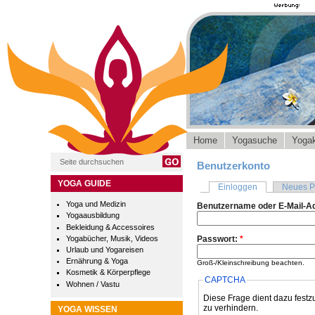
Home
Yogasuche
Yogak
Benutzerkonto
YOGA GUIDE
Einloggen
Neues P
Yoga und Medizin
Benutzername oder E-Mail-A
Yogaausbildung
Bekleidung & Accessoires
Yogabücher, Musik, Videos
Passwort:
*
Urlaub und Yogareisen
Ernährung & Yoga
Groß-/Kleinschreibung beachten.
Kosmetik & Körperpflege
CAPTCHA
Wohnen / Vastu
Diese Frage dient dazu festz
zu verhindern.
YOGA WISSEN