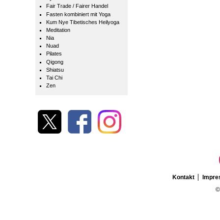
Fair Trade / Fairer Handel
Fasten kombiniert mit Yoga
Kum Nye Tibetisches Heilyoga
Meditation
Nia
Nuad
Pilates
Qigong
Shiatsu
Tai Chi
Zen
Kontakt
Impr
©