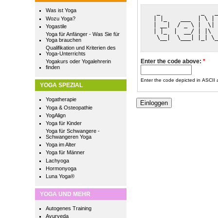
Was ist Yoga
  _            _   _
 | |_    ___  | \ | 
Wozu Yoga?
 | __|  / _ \ |  \| 
Yogastile
 | |_  |  __/ | |\  
Yoga für Anfänger - Was Sie für
  \__|  \___| |_| \_
Yoga brauchen
                    
Qualifikation und Kriterien des
Yoga-Unterrichts
Enter the code above:
*
Yogakurs oder Yogalehrerin
finden
Enter the code depicted in ASCII ar
YOGA SPEZIAL
Yogatherapie
Yoga & Osteopathie
YogAlign
Yoga für Kinder
Yoga für Schwangere -
Schwangeren Yoga
Yoga im Alter
Yoga für Männer
Lachyoga
Hormonyoga
Luna Yoga®
YOGA UND MEHR
Autogenes Training
Ayurveda