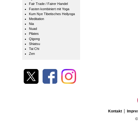
Fair Trade / Fairer Handel
Fasten kombiniert mit Yoga
Kum Nye Tibetisches Heilyoga
Meditation
Nia
Nuad
Pilates
Qigong
Shiatsu
Tai Chi
Zen
Kontakt
Impr
©