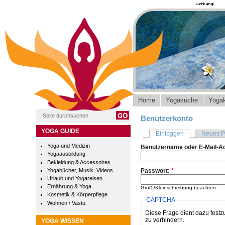
Home
Yogasuche
Yogak
Benutzerkonto
YOGA GUIDE
Einloggen
Neues P
Yoga und Medizin
Benutzername oder E-Mail-A
Yogaausbildung
Bekleidung & Accessoires
Yogabücher, Musik, Videos
Passwort:
*
Urlaub und Yogareisen
Ernährung & Yoga
Groß-/Kleinschreibung beachten.
Kosmetik & Körperpflege
CAPTCHA
Wohnen / Vastu
Diese Frage dient dazu festz
zu verhindern.
YOGA WISSEN