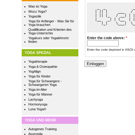
Was ist Yoga
  _  _             _
 | || |     ___   / 
Wozu Yoga?
 | || |_   / __| | |
Yogastile
 |__   _| | (__  | |
Yoga für Anfänger - Was Sie für
    |_|    \___|  \_
Yoga brauchen
Qualifikation und Kriterien des
Yoga-Unterrichts
Enter the code above:
*
Yogakurs oder Yogalehrerin
finden
Enter the code depicted in ASCII ar
YOGA SPEZIAL
Yogatherapie
Yoga & Osteopathie
YogAlign
Yoga für Kinder
Yoga für Schwangere -
Schwangeren Yoga
Yoga im Alter
Yoga für Männer
Lachyoga
Hormonyoga
Luna Yoga®
YOGA UND MEHR
Autogenes Training
Ayurveda