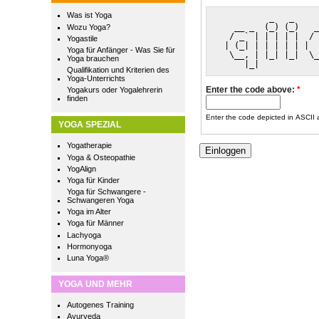
Was ist Yoga
          _   _     
   __ _  (_) (_)   _
Wozu Yoga?
  / _` | | | | |  / 
Yogastile
 | (_| | | | | | |  
Yoga für Anfänger - Was Sie für
  \__, | |_| |_|  \_
Yoga brauchen
     |_|            
Qualifikation und Kriterien des
Yoga-Unterrichts
Enter the code above:
*
Yogakurs oder Yogalehrerin
finden
Enter the code depicted in ASCII ar
YOGA SPEZIAL
Yogatherapie
Yoga & Osteopathie
YogAlign
Yoga für Kinder
Yoga für Schwangere -
Schwangeren Yoga
Yoga im Alter
Yoga für Männer
Lachyoga
Hormonyoga
Luna Yoga®
YOGA UND MEHR
Autogenes Training
Ayurveda