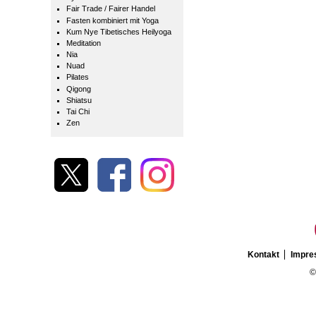
Fair Trade / Fairer Handel
Fasten kombiniert mit Yoga
Kum Nye Tibetisches Heilyoga
Meditation
Nia
Nuad
Pilates
Qigong
Shiatsu
Tai Chi
Zen
Kontakt
Impr
©