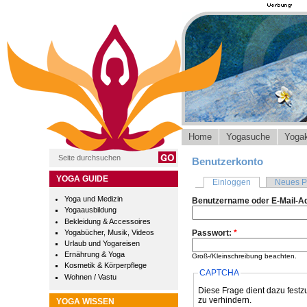
Home
Yogasuche
Yogak
Benutzerkonto
YOGA GUIDE
Einloggen
Neues P
Yoga und Medizin
Benutzername oder E-Mail-A
Yogaausbildung
Bekleidung & Accessoires
Yogabücher, Musik, Videos
Passwort:
*
Urlaub und Yogareisen
Ernährung & Yoga
Groß-/Kleinschreibung beachten.
Kosmetik & Körperpflege
CAPTCHA
Wohnen / Vastu
Diese Frage dient dazu festz
zu verhindern.
YOGA WISSEN