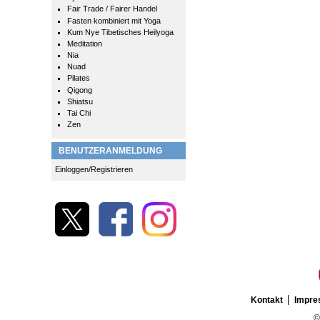
Fair Trade / Fairer Handel
Fasten kombiniert mit Yoga
Kum Nye Tibetisches Heilyoga
Meditation
Nia
Nuad
Pilates
Qigong
Shiatsu
Tai Chi
Zen
BENUTZERANMELDUNG
Einloggen/Registrieren
Kontakt
Impr
©