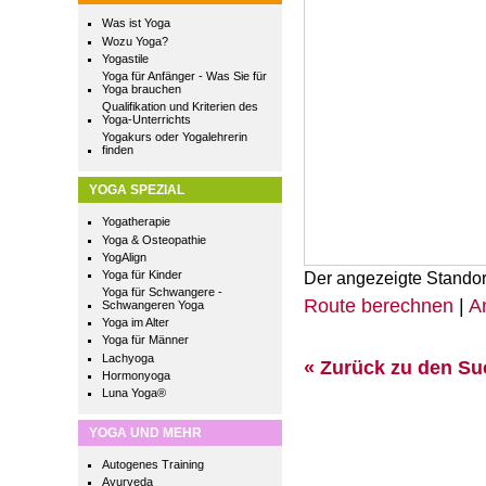
Was ist Yoga
Wozu Yoga?
Yogastile
Yoga für Anfänger - Was Sie für
Yoga brauchen
Qualifikation und Kriterien des
Yoga-Unterrichts
Yogakurs oder Yogalehrerin
finden
YOGA SPEZIAL
Yogatherapie
Yoga & Osteopathie
YogAlign
Yoga für Kinder
Der angezeigte Standor
Yoga für Schwangere -
Route berechnen
|
A
Schwangeren Yoga
Yoga im Alter
Yoga für Männer
Lachyoga
« Zurück zu den S
Hormonyoga
Luna Yoga®
YOGA UND MEHR
Autogenes Training
Ayurveda