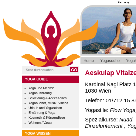
Home
Yogasuche
Yogak
Aeskulap Vitalz
YOGA GUIDE
Kardinal Nagl Platz 1
Yoga und Medizin
1030 Wien
Yogaausbildung
Bekleidung & Accessoires
Telefon: 01/712 15 8
Yogabücher, Musik, Videos
Urlaub und Yogareisen
Yogastile:
Flow Yoga
Ernährung & Yoga
Kosmetik & Körperpflege
Spezialkurse:
Nuad, 
Wohnen / Vastu
Einzelunterricht , Yo
YOGA WISSEN