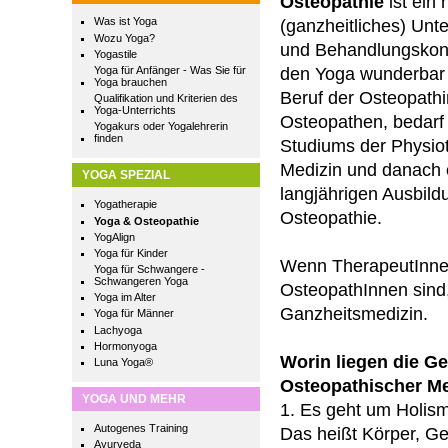
Osteopathie
ist ein 
Was ist Yoga
(ganzheitliches) Unt
Wozu Yoga?
und Behandlungskon
Yogastile
Yoga für Anfänger - Was Sie für
den Yoga wunderbar 
Yoga brauchen
Beruf der Osteopathi
Qualifikation und Kriterien des
Yoga-Unterrichts
Osteopathen, bedarf
Yogakurs oder Yogalehrerin
finden
Studiums der Physio
Medizin und danach 
YOGA SPEZIAL
langjährigen Ausbild
Yogatherapie
Osteopathie.
Yoga & Osteopathie
YogAlign
Yoga für Kinder
Wenn TherapeutInne
Yoga für Schwangere -
Schwangeren Yoga
OsteopathInnen sind
Yoga im Alter
Ganzheitsmedizin.
Yoga für Männer
Lachyoga
Hormonyoga
Worin liegen die 
Luna Yoga®
Osteopathischer Me
YOGA UND MEHR
1. Es geht um Holis
Autogenes Training
Das heißt Körper, G
Ayurveda