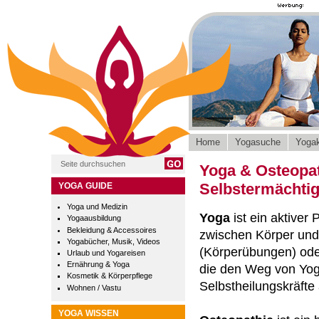
Home
Yogasuche
Yogak
Yoga & Osteopa
Selbstermächti
YOGA GUIDE
Yoga und Medizin
Yoga
ist ein aktiver
Yogaausbildung
Bekleidung & Accessoires
zwischen Körper und
Yogabücher, Musik, Videos
(Körperübungen) ode
Urlaub und Yogareisen
Ernährung & Yoga
die den Weg von Yog
Kosmetik & Körperpflege
Selbstheilungskräfte 
Wohnen / Vastu
YOGA WISSEN