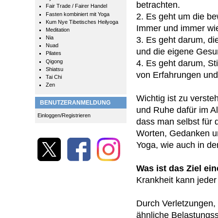
betrachten.
Fair Trade / Fairer Handel
Fasten kombiniert mit Yoga
2. Es geht um die b
Kum Nye Tibetisches Heilyoga
Immer und immer wie
Meditation
Nia
3. Es geht darum, di
Nuad
und die eigene Ges
Pilates
Qigong
4. Es geht darum, Stil
Shiatsu
von Erfahrungen und
Tai Chi
Zen
Wichtig ist zu verst
BENUTZERANMELDUNG
und Ruhe dafür im Al
Einloggen/Registrieren
dass man selbst für d
Worten, Gedanken un
Yoga, wie auch in de
Was ist das Ziel e
Krankheit kann jeder 
Durch Verletzungen,
ähnliche Belastungssi