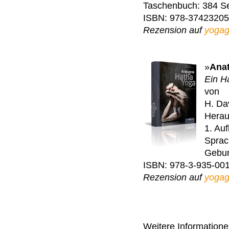
Taschenbuch: 384 Se
ISBN: 978-3742320
Rezension auf
yogag
»
Ana
Ein H
von
H. Da
Herau
1. Au
Sprac
Gebun
ISBN: 978-3-935-00
Rezension auf
yogag
Weitere Information