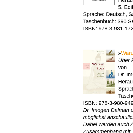
Herau
5. Edi
Sprache: Deutsch, Sa
Taschenbuch: 390 Se
ISBN: 978-3-931-17
»
War
Über 
von
Dr. I
Herau
Sprac
Tasch
ISBN: 978-3-980-94
Dr. Imogen Dalman u
möglichst anschaulic
Dabei werden auch A
Zusammenhang mit Yo