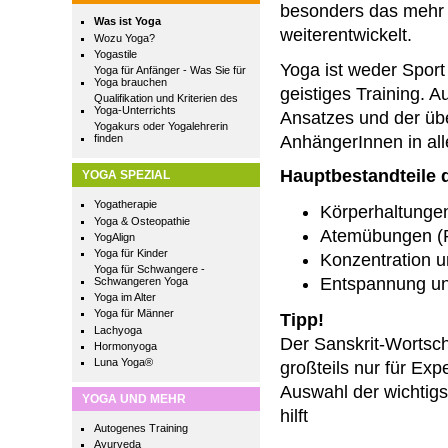
besonders das mehr 
Was ist Yoga
weiterentwickelt.
Wozu Yoga?
Yogastile
Yoga ist weder Sport
Yoga für Anfänger - Was Sie für
Yoga brauchen
geistiges Training. 
Qualifikation und Kriterien des
Yoga-Unterrichts
Ansatzes und der üb
Yogakurs oder Yogalehrerin
AnhängerInnen in all
finden
Hauptbestandteile 
YOGA SPEZIAL
Yogatherapie
Körperhaltunge
Yoga & Osteopathie
Atemübungen (
YogAlign
Yoga für Kinder
Konzentration 
Yoga für Schwangere -
Entspannung un
Schwangeren Yoga
Yoga im Alter
Yoga für Männer
Tipp!
Lachyoga
Der Sanskrit-Wortsch
Hormonyoga
Luna Yoga®
großteils nur für Exp
Auswahl der wichtig
YOGA UND MEHR
hilft
Autogenes Training
Ayurveda