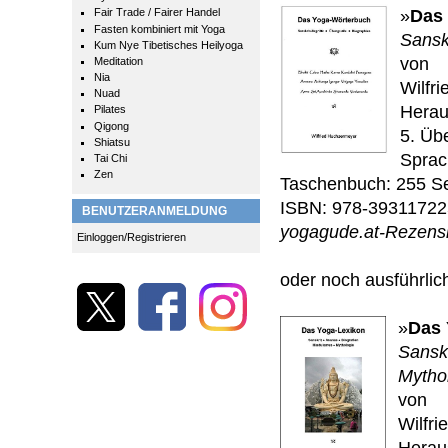
Fair Trade / Fairer Handel
»
Das
Fasten kombiniert mit Yoga
Sanskr
Kum Nye Tibetisches Heilyoga
von
Meditation
Nia
Wilfr
Nuad
Herau
Pilates
Qigong
5. Übe
Shiatsu
Sprac
Tai Chi
Zen
Taschenbuch: 255 Se
ISBN: 978-3931172
BENUTZERANMELDUNG
yogagude.at-Rezens
Einloggen/Registrieren
oder noch ausführlic
»
Das 
Sanskr
Mytho
von
Wilfr