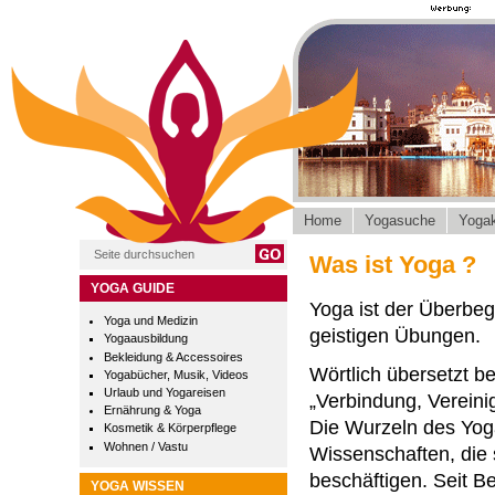
Home
Yogasuche
Yogak
Was ist Yoga ?
YOGA GUIDE
Yoga ist der Überbegr
Yoga und Medizin
geistigen Übungen.
Yogaausbildung
Bekleidung & Accessoires
Wörtlich übersetzt b
Yogabücher, Musik, Videos
Urlaub und Yogareisen
„Verbindung, Vereini
Ernährung & Yoga
Die Wurzeln des Yoga
Kosmetik & Körperpflege
Wohnen / Vastu
Wissenschaften, die
beschäftigen. Seit B
YOGA WISSEN