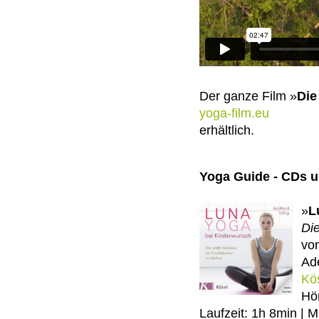
Der ganze Film »
Die
yoga-film.eu
erhältlich.
Yoga Guide - CDs 
»
L
Die
vo
Ad
Kö
Hö
Laufzeit: 1h 8min | M