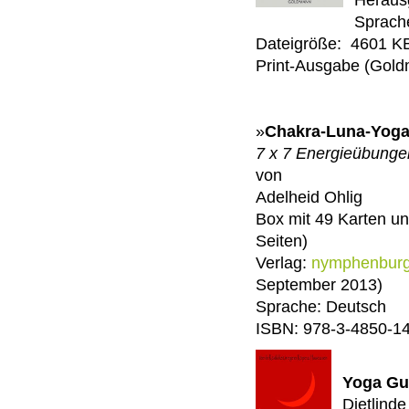
Heraus
Sprach
Dateigröße: ‎ 4601 K
Print-Ausgabe (Gold
»
Chakra-Luna-Yog
7 x 7 Energieübunge
von
Adelheid Ohlig
Box mit 49 Karten un
Seiten)
Verlag:
nymphenburg
September 2013)
Sprache: Deutsch
ISBN: 978-3-4850-1
Yoga Gu
Dietlind