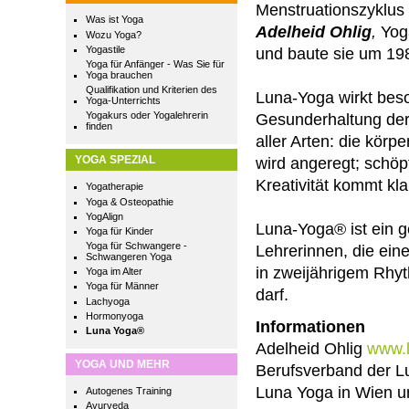
Menstruationszyklus 
Was ist Yoga
Adelheid Ohlig
,
Yoga
Wozu Yoga?
Yogastile
und baute sie um 1
Yoga für Anfänger - Was Sie für
Yoga brauchen
Qualifikation und Kriterien des
Luna-Yoga wirkt beso
Yoga-Unterrichts
Yogakurs oder Yogalehrerin
Gesunderhaltung der 
finden
aller Arten: die kör
YOGA SPEZIAL
wird angeregt; schöp
Kreativität kommt kl
Yogatherapie
Yoga & Osteopathie
YogAlign
Luna-Yoga® ist ein ge
Yoga für Kinder
Yoga für Schwangere -
Lehrerinnen, die eine
Schwangeren Yoga
in zweijährigem Rhy
Yoga im Alter
Yoga für Männer
darf.
Lachyoga
Hormonyoga
Informationen
Luna Yoga®
Adelheid Ohlig
www.
YOGA UND MEHR
Berufsverband der L
Luna Yoga in Wien u
Autogenes Training
Ayurveda