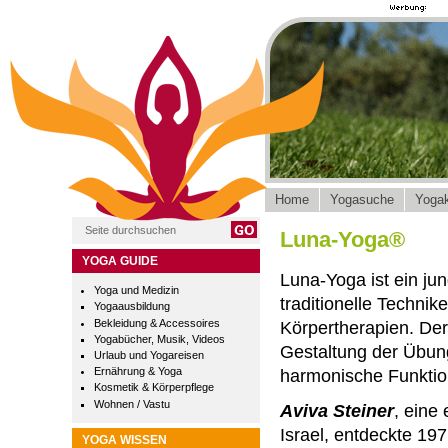
Home
Yogasuche
Yogak
Luna-Yoga®
YOGA GUIDE
Luna-Yoga ist ein jun
Yoga und Medizin
traditionelle Techni
Yogaausbildung
Bekleidung & Accessoires
Körpertherapien. Der 
Yogabücher, Musik, Videos
Gestaltung der Übung
Urlaub und Yogareisen
Ernährung & Yoga
harmonische Funktio
Kosmetik & Körperpflege
Wohnen / Vastu
Aviva Steiner
, eine
Israel, entdeckte 1
YOGA WISSEN