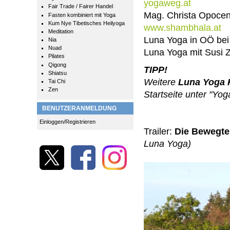
yogaweg.at
Fair Trade / Fairer Handel
Mag. Christa Opocen
Fasten kombiniert mit Yoga
Kum Nye Tibetisches Heilyoga
www.shambhala.at
Meditation
Luna Yoga in OÖ bei
Nia
Nuad
Luna Yoga mit Susi 
Pilates
Qigong
TIPP!
Shiatsu
Weitere
Luna Yoga 
Tai Chi
Zen
Startseite unter "Yo
BENUTZERANMELDUNG
Einloggen/Registrieren
Trailer:
Die Bewegte
Luna Yoga)