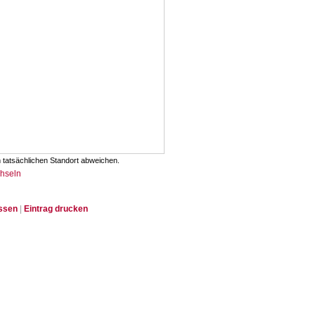
 tatsächlichen Standort abweichen.
chseln
issen
|
Eintrag drucken