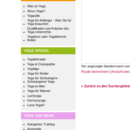
Was ist Yoga
Wozu Yoga?
Yogastile
Yoga für Anfänger - Was Sie für
Yoga brauchen
Qualifikation und Kriterien des
Yoga-Unterrichts
Yogakurs oder Yogalehrerin
finden
YOGA SPEZIAL
Yogatherapie
Yoga & Osteopathie
Der angezeigte Standort kann vom
YogAlign
Route berechnen
|
Ansicht we
Yoga für Kinder
Yoga für Schwangere -
Schwangeren Yoga
« Zurück zu den Suchergebn
Yoga im Alter
Yoga für Männer
Lachyoga
Hormonyoga
Luna Yoga®
YOGA UND MEHR
Autogenes Training
Ayurveda