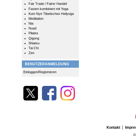
Fair Trade / Fairer Handel
Fasten kombiniert mit Yoga
Kum Nye Tibetisches Heilyoga
Meditation
Nia
Nuad
Pilates
Qigong
Shiatsu
Tai Chi
Zen
BENUTZERANMELDUNG
Einloggen/Registrieren
Kontakt
Impr
©