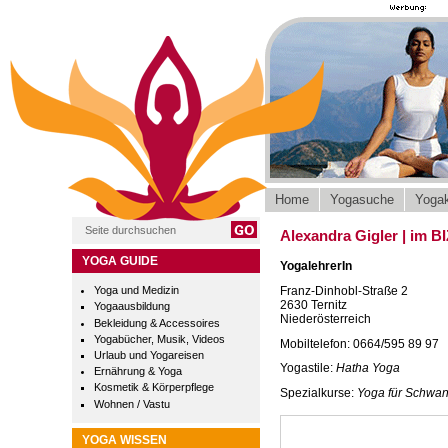
Home
Yogasuche
Yogak
Alexandra Gigler | im BI
YOGA GUIDE
YogalehrerIn
Franz-Dinhobl-Straße 2
Yoga und Medizin
2630 Ternitz
Yogaausbildung
Niederösterreich
Bekleidung & Accessoires
Yogabücher, Musik, Videos
Mobiltelefon: 0664/595 89 97
Urlaub und Yogareisen
Yogastile:
Hatha Yoga
Ernährung & Yoga
Kosmetik & Körperpflege
Spezialkurse:
Yoga für Schwa
Wohnen / Vastu
YOGA WISSEN