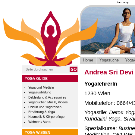
Home
Yogasuche
Yogak
Andrea Sri Devi
YOGA GUIDE
YogalehrerIn
Yoga und Medizin
1230 Wien
Yogaausbildung
Bekleidung & Accessoires
Mobiltelefon: 0664/4
Yogabücher, Musik, Videos
Urlaub und Yogareisen
Yogastile:
Detox-Yoga
Ernährung & Yoga
Kosmetik & Körperpflege
Kundalini Yoga, Siv
Wohnen / Vastu
Spezialkurse:
Busine
YOGA WISSEN
Meditation, ONLINE-