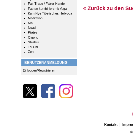
Fair Trade / Fairer Handel
« Zurück zu den S
Fasten kombiniert mit Yoga
Kum Nye Tibetisches Heilyoga
Meditation
Nia
Nuad
Pilates
Qigong
Shiatsu
Tai Chi
Zen
BENUTZERANMELDUNG
Einloggen/Registrieren
Kontakt
Impr
©