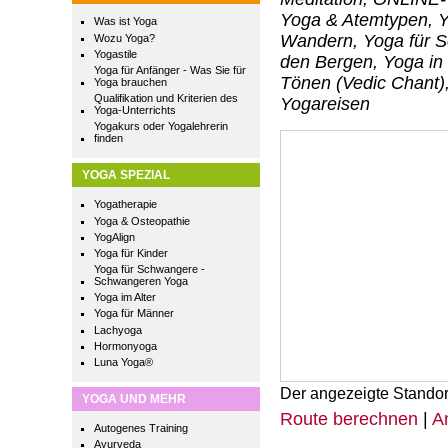
Yoga & Atemtypen, Y
Was ist Yoga
Wandern, Yoga für Sc
Wozu Yoga?
Yogastile
den Bergen, Yoga in 
Yoga für Anfänger - Was Sie für
Tönen (Vedic Chant)
Yoga brauchen
Qualifikation und Kriterien des
Yogareisen
Yoga-Unterrichts
Yogakurs oder Yogalehrerin
finden
YOGA SPEZIAL
Yogatherapie
Yoga & Osteopathie
YogAlign
Yoga für Kinder
Yoga für Schwangere -
Schwangeren Yoga
Yoga im Alter
Yoga für Männer
Lachyoga
Hormonyoga
Luna Yoga®
Der angezeigte Standor
YOGA UND MEHR
Route berechnen
|
A
Autogenes Training
Ayurveda