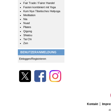
Fair Trade / Fairer Handel
Fasten kombiniert mit Yoga
Kum Nye Tibetisches Heilyoga
Meditation
Nia
Nuad
Pilates
Qigong
Shiatsu
Tai Chi
Zen
BENUTZERANMELDUNG
Einloggen/Registrieren
Kontakt
Impr
©