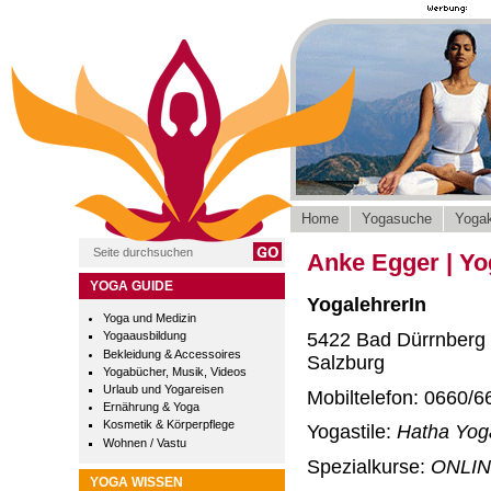
Home
Yogasuche
Yogak
Anke Egger | Y
YOGA GUIDE
YogalehrerIn
Yoga und Medizin
5422 Bad Dürrnberg
Yogaausbildung
Bekleidung & Accessoires
Salzburg
Yogabücher, Musik, Videos
Urlaub und Yogareisen
Mobiltelefon: 0660/6
Ernährung & Yoga
Kosmetik & Körperpflege
Yogastile:
Hatha Yog
Wohnen / Vastu
Spezialkurse:
ONLIN
YOGA WISSEN