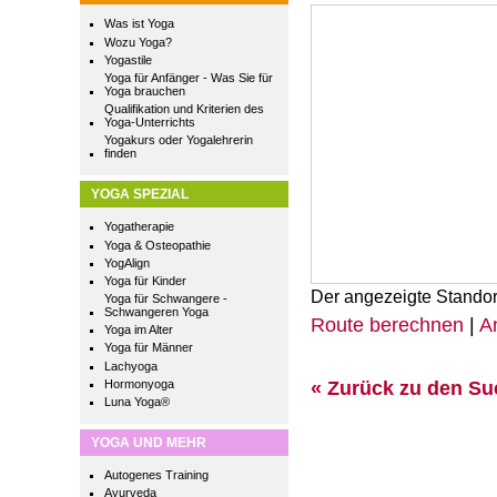
Was ist Yoga
Wozu Yoga?
Yogastile
Yoga für Anfänger - Was Sie für
Yoga brauchen
Qualifikation und Kriterien des
Yoga-Unterrichts
Yogakurs oder Yogalehrerin
finden
YOGA SPEZIAL
Yogatherapie
Yoga & Osteopathie
YogAlign
Yoga für Kinder
Der angezeigte Standor
Yoga für Schwangere -
Schwangeren Yoga
Route berechnen
|
A
Yoga im Alter
Yoga für Männer
Lachyoga
« Zurück zu den S
Hormonyoga
Luna Yoga®
YOGA UND MEHR
Autogenes Training
Ayurveda