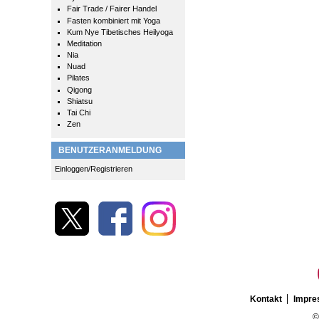
Fair Trade / Fairer Handel
Fasten kombiniert mit Yoga
Kum Nye Tibetisches Heilyoga
Meditation
Nia
Nuad
Pilates
Qigong
Shiatsu
Tai Chi
Zen
BENUTZERANMELDUNG
Einloggen/Registrieren
Kontakt
Impr
©