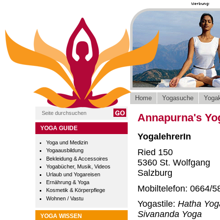
Home
Yogasuche
Yogak
Annapurna's Yo
YOGA GUIDE
YogalehrerIn
Yoga und Medizin
Ried 150
Yogaausbildung
Bekleidung & Accessoires
5360 St. Wolfgang
Yogabücher, Musik, Videos
Salzburg
Urlaub und Yogareisen
Ernährung & Yoga
Mobiltelefon: 0664/5
Kosmetik & Körperpflege
Wohnen / Vastu
Yogastile:
Hatha Yoga
Sivananda Yoga
YOGA WISSEN