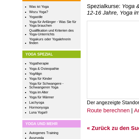
Spezialkurse:
Yoga &
Was ist Yoga
12-16 Jahre, Yoga im
Wozu Yoga?
Yogastile
Yoga für Anfänger - Was Sie für
Yoga brauchen
Qualifikation und Kriterien des
Yoga-Unterrichts
Yogakurs oder Yogalehrerin
finden
YOGA SPEZIAL
Yogatherapie
Yoga & Osteopathie
YogAlign
Yoga für Kinder
Yoga für Schwangere -
Schwangeren Yoga
Yoga im Alter
Yoga für Männer
Der angezeigte Standor
Lachyoga
Hormonyoga
Route berechnen
|
A
Luna Yoga®
YOGA UND MEHR
« Zurück zu den S
Autogenes Training
Ayurveda