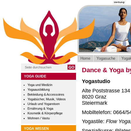
Home
Yogasuche
Yogak
Dance & Yoga by
YOGA GUIDE
Yogastudio
Yoga und Medizin
Alte Poststrasse 134
Yogaausbildung
Bekleidung & Accessoires
8020 Graz
Yogabücher, Musik, Videos
Steiermark
Urlaub und Yogareisen
Ernährung & Yoga
Mobiltelefon: 0664/5
Kosmetik & Körperpflege
Wohnen / Vastu
Yogastile:
Flow Yoga,
YOGA WISSEN
Spezialkurse:
Pilate