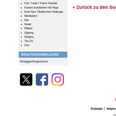
Fair Trade / Fairer Handel
« Zurück zu den S
Fasten kombiniert mit Yoga
Kum Nye Tibetisches Heilyoga
Meditation
Nia
Nuad
Pilates
Qigong
Shiatsu
Tai Chi
Zen
BENUTZERANMELDUNG
Einloggen/Registrieren
Kontakt
Impr
©