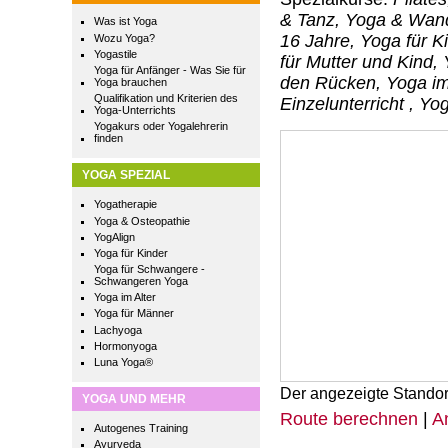
& Tanz, Yoga & Wand
Was ist Yoga
16 Jahre, Yoga für K
Wozu Yoga?
Yogastile
für Mutter und Kind,
Yoga für Anfänger - Was Sie für
den Rücken, Yoga im 
Yoga brauchen
Qualifikation und Kriterien des
Einzelunterricht , Yo
Yoga-Unterrichts
Yogakurs oder Yogalehrerin
finden
YOGA SPEZIAL
Yogatherapie
Yoga & Osteopathie
YogAlign
Yoga für Kinder
Yoga für Schwangere -
Schwangeren Yoga
Yoga im Alter
Yoga für Männer
Lachyoga
Hormonyoga
Luna Yoga®
Der angezeigte Standor
YOGA UND MEHR
Route berechnen
|
A
Autogenes Training
Ayurveda