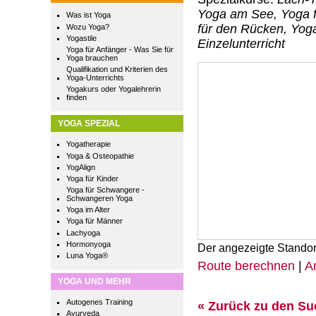
Yoga am See, Yoga f
Was ist Yoga
für den Rücken, Yoga
Wozu Yoga?
Yogastile
Einzelunterricht
Yoga für Anfänger - Was Sie für
Yoga brauchen
Qualifikation und Kriterien des
Yoga-Unterrichts
Yogakurs oder Yogalehrerin
finden
YOGA SPEZIAL
Yogatherapie
Yoga & Osteopathie
YogAlign
Yoga für Kinder
Yoga für Schwangere -
Schwangeren Yoga
Yoga im Alter
Yoga für Männer
Lachyoga
Hormonyoga
Der angezeigte Standor
Luna Yoga®
Route berechnen
|
A
YOGA UND MEHR
Autogenes Training
« Zurück zu den S
Ayurveda