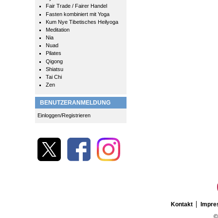
Fair Trade / Fairer Handel
Fasten kombiniert mit Yoga
Kum Nye Tibetisches Heilyoga
Meditation
Nia
Nuad
Pilates
Qigong
Shiatsu
Tai Chi
Zen
BENUTZERANMELDUNG
Einloggen/Registrieren
Kontakt
Impr
©