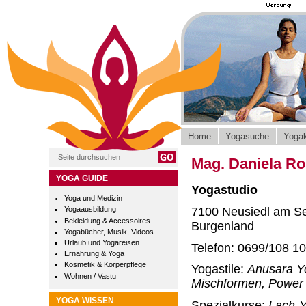
Home
Yogasuche
Yogak
Mag. Daniela Ro
YOGA GUIDE
Yogastudio
Yoga und Medizin
7100 Neusiedl am S
Yogaausbildung
Bekleidung & Accessoires
Burgenland
Yogabücher, Musik, Videos
Urlaub und Yogareisen
Telefon: 0699/108 1
Ernährung & Yoga
Kosmetik & Körperpflege
Yogastile:
Anusara Y
Wohnen / Vastu
Mischformen, Power
YOGA WISSEN
Spezialkurse:
Lach-Y