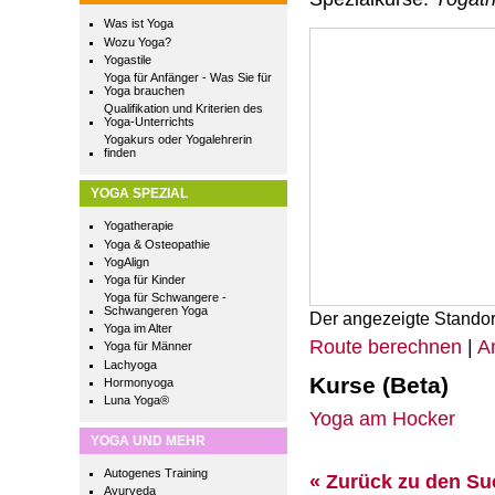
Was ist Yoga
Wozu Yoga?
Yogastile
Yoga für Anfänger - Was Sie für
Yoga brauchen
Qualifikation und Kriterien des
Yoga-Unterrichts
Yogakurs oder Yogalehrerin
finden
YOGA SPEZIAL
Yogatherapie
Yoga & Osteopathie
YogAlign
Yoga für Kinder
Yoga für Schwangere -
Schwangeren Yoga
Der angezeigte Standor
Yoga im Alter
Route berechnen
|
A
Yoga für Männer
Lachyoga
Kurse (Beta)
Hormonyoga
Luna Yoga®
Yoga am Hocker
YOGA UND MEHR
Autogenes Training
« Zurück zu den S
Ayurveda