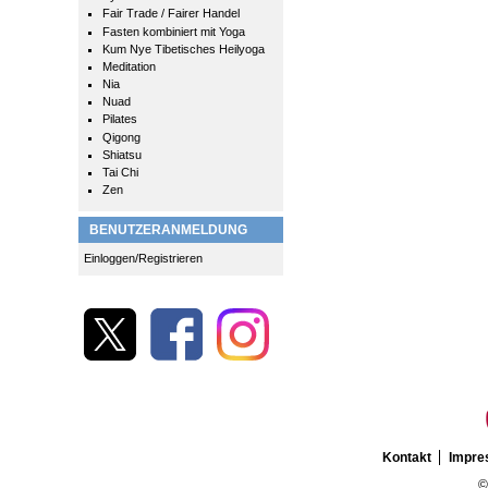
Fair Trade / Fairer Handel
Fasten kombiniert mit Yoga
Kum Nye Tibetisches Heilyoga
Meditation
Nia
Nuad
Pilates
Qigong
Shiatsu
Tai Chi
Zen
BENUTZERANMELDUNG
Einloggen/Registrieren
Kontakt
Impr
©