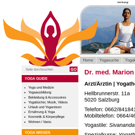
Home
Yogasuche
Yogak
Dr. med. Marion
YOGA GUIDE
Arzt/Ärztin | Yogat
Yoga und Medizin
Hellbrunnerstr. 11a
Yogaausbildung
Bekleidung & Accessoires
5020 Salzburg
Yogabücher, Musik, Videos
Urlaub und Yogareisen
Telefon: 0662/84184
Ernährung & Yoga
Mobiltelefon: 0664/4
Kosmetik & Körperpflege
Wohnen / Vastu
Yogastile:
Sivananda
YOGA WISSEN
Spezialkurse:
Yogath