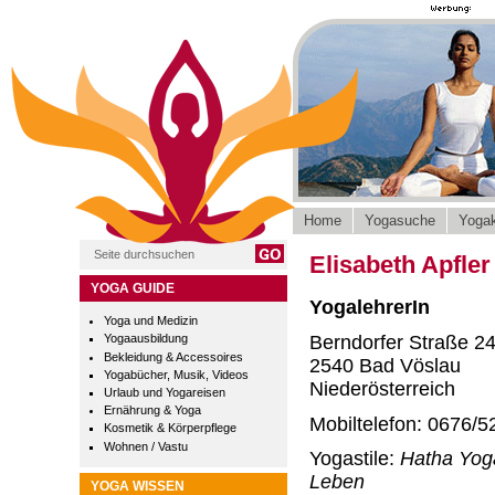
Home
Yogasuche
Yogak
Elisabeth Apfle
YOGA GUIDE
YogalehrerIn
Yoga und Medizin
Berndorfer Straße 2
Yogaausbildung
Bekleidung & Accessoires
2540 Bad Vöslau
Yogabücher, Musik, Videos
Niederösterreich
Urlaub und Yogareisen
Ernährung & Yoga
Mobiltelefon: 0676/5
Kosmetik & Körperpflege
Wohnen / Vastu
Yogastile:
Hatha Yog
Leben
YOGA WISSEN