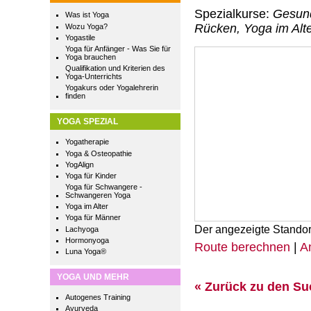
Spezialkurse:
Gesund
Was ist Yoga
Rücken, Yoga im Alte
Wozu Yoga?
Yogastile
Yoga für Anfänger - Was Sie für
Yoga brauchen
Qualifikation und Kriterien des
Yoga-Unterrichts
Yogakurs oder Yogalehrerin
finden
YOGA SPEZIAL
Yogatherapie
Yoga & Osteopathie
YogAlign
Yoga für Kinder
Yoga für Schwangere -
Schwangeren Yoga
Yoga im Alter
Yoga für Männer
Der angezeigte Standor
Lachyoga
Hormonyoga
Route berechnen
|
A
Luna Yoga®
YOGA UND MEHR
« Zurück zu den S
Autogenes Training
Ayurveda