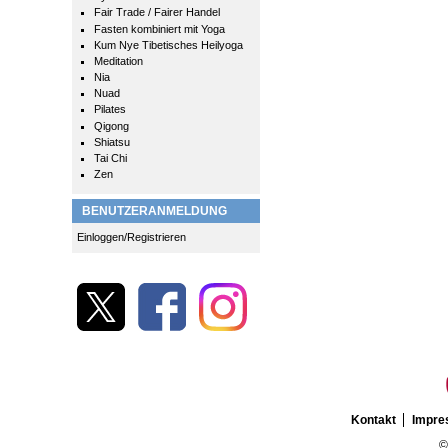
Fair Trade / Fairer Handel
Fasten kombiniert mit Yoga
Kum Nye Tibetisches Heilyoga
Meditation
Nia
Nuad
Pilates
Qigong
Shiatsu
Tai Chi
Zen
BENUTZERANMELDUNG
Einloggen/Registrieren
Kontakt
Impr
©