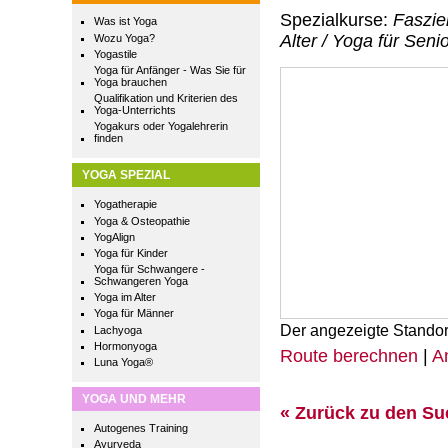
Spezialkurse:
Faszie
Was ist Yoga
Alter / Yoga für Seni
Wozu Yoga?
Yogastile
Yoga für Anfänger - Was Sie für
Yoga brauchen
Qualifikation und Kriterien des
Yoga-Unterrichts
Yogakurs oder Yogalehrerin
finden
YOGA SPEZIAL
Yogatherapie
Yoga & Osteopathie
YogAlign
Yoga für Kinder
Yoga für Schwangere -
Schwangeren Yoga
Yoga im Alter
Yoga für Männer
Der angezeigte Standor
Lachyoga
Hormonyoga
Route berechnen
|
A
Luna Yoga®
YOGA UND MEHR
« Zurück zu den S
Autogenes Training
Ayurveda