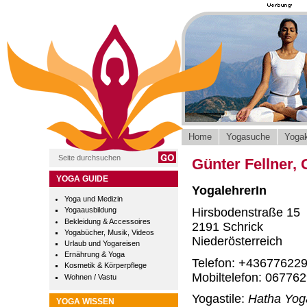
Home
Yogasuche
Yogak
Günter Fellner,
YOGA GUIDE
YogalehrerIn
Yoga und Medizin
Hirsbodenstraße 15
Yogaausbildung
Bekleidung & Accessoires
2191 Schrick
Yogabücher, Musik, Videos
Niederösterreich
Urlaub und Yogareisen
Ernährung & Yoga
Telefon: +43677622
Kosmetik & Körperpflege
Mobiltelefon: 06776
Wohnen / Vastu
Yogastile:
Hatha Yog
YOGA WISSEN