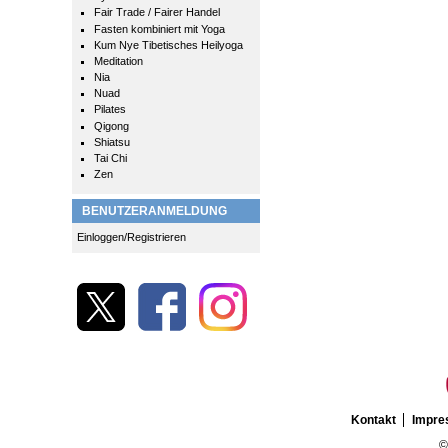
Fair Trade / Fairer Handel
Fasten kombiniert mit Yoga
Kum Nye Tibetisches Heilyoga
Meditation
Nia
Nuad
Pilates
Qigong
Shiatsu
Tai Chi
Zen
BENUTZERANMELDUNG
Einloggen/Registrieren
Kontakt
Impr
©