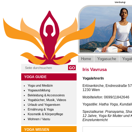
Home
Yogasuche
Yogak
Iris Vavrusa
YOGA GUIDE
YogalehrerIn
Erlöserkirche, Endresstraße 5
Yoga und Medizin
1230 Wien
Yogaausbildung
Bekleidung & Accessoires
Mobiltelefon: 0699/11842646
Yogabücher, Musik, Videos
Yogastile:
Hatha Yoga, Kundali
Urlaub und Yogareisen
Ernährung & Yoga
Spezialkurse:
Pranayama, Shakt
Kosmetik & Körperpflege
12 Jahre, Yoga für Mutter und
Wohnen / Vastu
Einzelunterricht
YOGA WISSEN