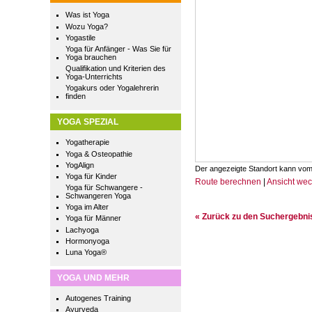
Was ist Yoga
Wozu Yoga?
Yogastile
Yoga für Anfänger - Was Sie für
Yoga brauchen
Qualifikation und Kriterien des
Yoga-Unterrichts
Yogakurs oder Yogalehrerin
finden
YOGA SPEZIAL
Yogatherapie
Yoga & Osteopathie
YogAlign
Der angezeigte Standort kann vom
Yoga für Kinder
Route berechnen
|
Ansicht we
Yoga für Schwangere -
Schwangeren Yoga
Yoga im Alter
« Zurück zu den Suchergebn
Yoga für Männer
Lachyoga
Hormonyoga
Luna Yoga®
YOGA UND MEHR
Autogenes Training
Ayurveda