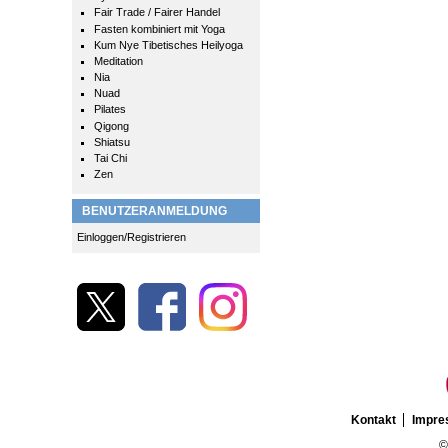
Fair Trade / Fairer Handel
Fasten kombiniert mit Yoga
Kum Nye Tibetisches Heilyoga
Meditation
Nia
Nuad
Pilates
Qigong
Shiatsu
Tai Chi
Zen
BENUTZERANMELDUNG
Einloggen/Registrieren
Kontakt
Impr
©