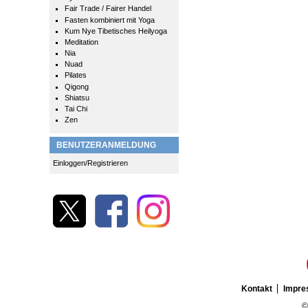
Fair Trade / Fairer Handel
Fasten kombiniert mit Yoga
Kum Nye Tibetisches Heilyoga
Meditation
Nia
Nuad
Pilates
Qigong
Shiatsu
Tai Chi
Zen
BENUTZERANMELDUNG
Einloggen/Registrieren
Kontakt
Impr
©