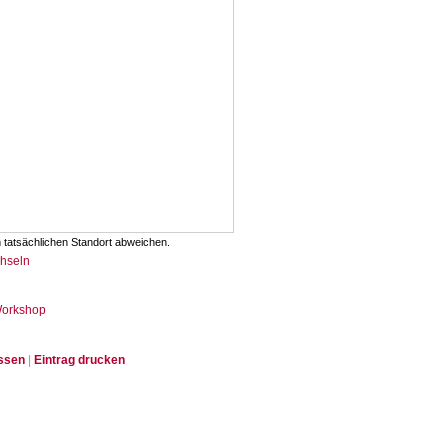
 tatsächlichen Standort abweichen.
chseln
Workshop
issen
|
Eintrag drucken