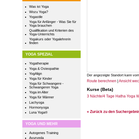
Was ist Yoga
Wozu Yoga?
Yogastile
Yoga für Anfänger - Was Sie für
Yoga brauchen
Qualifikation und Kriterien des
Yoga-Unterrichts
Yogakurs oder Yogalehrerin
finden
YOGA SPEZIAL
Yogatherapie
Yoga & Osteopathie
YogAlign
Der angezeigte Standort kann vom
Yoga für Kinder
Route berechnen
|
Ansicht we
Yoga für Schwangere -
Schwangeren Yoga
Kurse (Beta)
Yoga im Alter
3 Nächte/4 Tage Hatha Yoga 
Yoga für Männer
Lachyoga
Hormonyoga
« Zurück zu den Suchergebn
Luna Yoga®
YOGA UND MEHR
Autogenes Training
Ayurveda