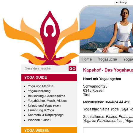
Home
Yogasuche
Yogak
Kapshof - Das Yogahaus 
YOGA GUIDE
Hotel mit Yogaangebot
Schwandorf 25
Yoga und Medizin
6345 Kössen
Yogaausbildung
Tirol
Bekleidung & Accessoires
Yogabücher, Musik, Videos
Mobiltelefon: 0664/24 44 458
Urlaub und Yogareisen
Yogastile:
Hatha Yoga, Raja Yo
Ernährung & Yoga
Kosmetik & Körperpflege
Spezialkurse:
Pilates, Pranay
Wohnen / Vastu
Yoga im Einzelunterricht , Yog
YOGA WISSEN