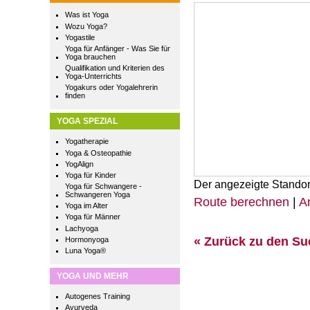
Was ist Yoga
Wozu Yoga?
Yogastile
Yoga für Anfänger - Was Sie für
Yoga brauchen
Qualifikation und Kriterien des
Yoga-Unterrichts
Yogakurs oder Yogalehrerin
finden
YOGA SPEZIAL
Yogatherapie
Yoga & Osteopathie
YogAlign
Yoga für Kinder
Der angezeigte Standor
Yoga für Schwangere -
Schwangeren Yoga
Route berechnen
|
A
Yoga im Alter
Yoga für Männer
Lachyoga
« Zurück zu den S
Hormonyoga
Luna Yoga®
YOGA UND MEHR
Autogenes Training
Ayurveda