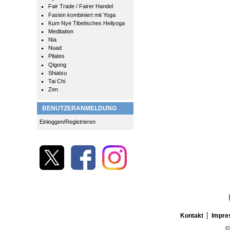
Fair Trade / Fairer Handel
Fasten kombiniert mit Yoga
Kum Nye Tibetisches Heilyoga
Meditation
Nia
Nuad
Pilates
Qigong
Shiatsu
Tai Chi
Zen
BENUTZERANMELDUNG
Einloggen/Registrieren
Kontakt
Impr
©