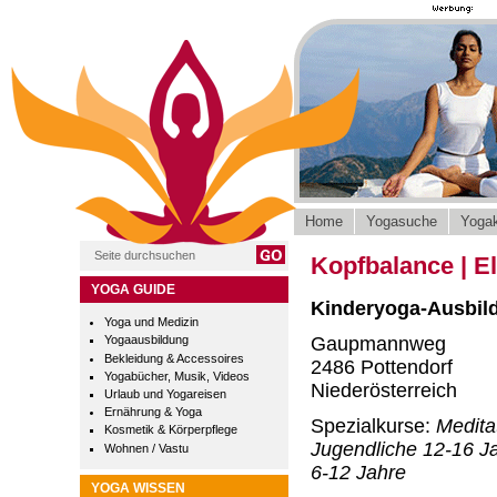
Home
Yogasuche
Yogak
Kopfbalance | E
YOGA GUIDE
Kinderyoga-Ausbil
Yoga und Medizin
Gaupmannweg
Yogaausbildung
Bekleidung & Accessoires
2486 Pottendorf
Yogabücher, Musik, Videos
Niederösterreich
Urlaub und Yogareisen
Ernährung & Yoga
Spezialkurse:
Medita
Kosmetik & Körperpflege
Jugendliche 12-16 Ja
Wohnen / Vastu
6-12 Jahre
YOGA WISSEN