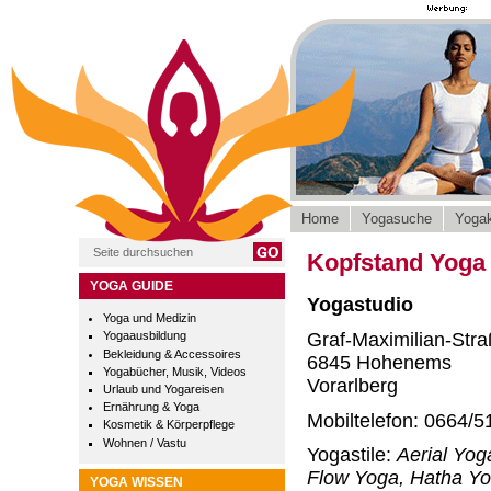
Home
Yogasuche
Yogak
Kopfstand Yoga 
YOGA GUIDE
Yogastudio
Yoga und Medizin
Graf-Maximilian-Str
Yogaausbildung
Bekleidung & Accessoires
6845 Hohenems
Yogabücher, Musik, Videos
Vorarlberg
Urlaub und Yogareisen
Ernährung & Yoga
Mobiltelefon: 0664/5
Kosmetik & Körperpflege
Wohnen / Vastu
Yogastile:
Aerial Yog
Flow Yoga, Hatha Yo
YOGA WISSEN