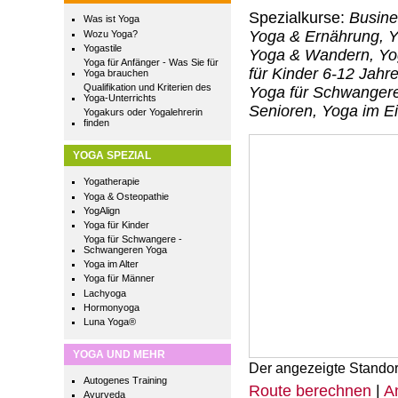
Spezialkurse:
Busine
Was ist Yoga
Yoga & Ernährung, Y
Wozu Yoga?
Yogastile
Yoga & Wandern, Yog
Yoga für Anfänger - Was Sie für
für Kinder 6-12 Jahr
Yoga brauchen
Qualifikation und Kriterien des
Yoga für Schwangere,
Yoga-Unterrichts
Senioren, Yoga im Ei
Yogakurs oder Yogalehrerin
finden
YOGA SPEZIAL
Yogatherapie
Yoga & Osteopathie
YogAlign
Yoga für Kinder
Yoga für Schwangere -
Schwangeren Yoga
Yoga im Alter
Yoga für Männer
Lachyoga
Hormonyoga
Luna Yoga®
YOGA UND MEHR
Der angezeigte Standor
Autogenes Training
Route berechnen
|
A
Ayurveda