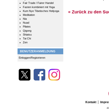
Fair Trade / Fairer Handel
Fasten kombiniert mit Yoga
« Zurück zu den S
Kum Nye Tibetisches Heilyoga
Meditation
Nia
Nuad
Pilates
Qigong
Shiatsu
Tai Chi
Zen
BENUTZERANMELDUNG
Einloggen/Registrieren
Kontakt
Impr
©