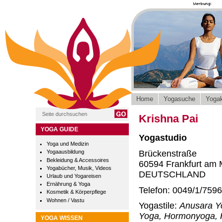
Home
Yogasuche
Yogak
Krishna Pai
YOGA GUIDE
Yogastudio
Yoga und Medizin
Brückenstraße
Yogaausbildung
Bekleidung & Accessoires
60594 Frankfurt am 
Yogabücher, Musik, Videos
DEUTSCHLAND
Urlaub und Yogareisen
Ernährung & Yoga
Telefon: 0049/1/759
Kosmetik & Körperpflege
Wohnen / Vastu
Yogastile:
Anusara Y
Yoga, Hormonyoga, H
YOGA WISSEN