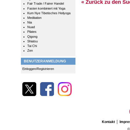
« Zurück zu den S
Fair Trade / Fairer Handel
Fasten kombiniert mit Yoga
Kum Nye Tibetisches Heilyoga
Meditation
Nia
Nuad
Pilates
Qigong
Shiatsu
Tai Chi
Zen
BENUTZERANMELDUNG
Einloggen/Registrieren
Kontakt
Impr
©