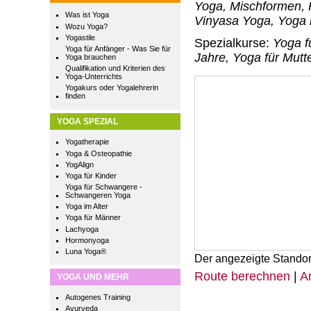
Yoga, Mischformen, 
Was ist Yoga
Vinyasa Yoga, Yoga 
Wozu Yoga?
Yogastile
Spezialkurse:
Yoga f
Yoga für Anfänger - Was Sie für
Jahre, Yoga für Mutt
Yoga brauchen
Qualifikation und Kriterien des
Yoga-Unterrichts
Yogakurs oder Yogalehrerin
finden
YOGA SPEZIAL
Yogatherapie
Yoga & Osteopathie
YogAlign
Yoga für Kinder
Yoga für Schwangere -
Schwangeren Yoga
Yoga im Alter
Yoga für Männer
Lachyoga
Hormonyoga
Luna Yoga®
Der angezeigte Standor
Route berechnen
|
A
YOGA UND MEHR
Autogenes Training
Ayurveda