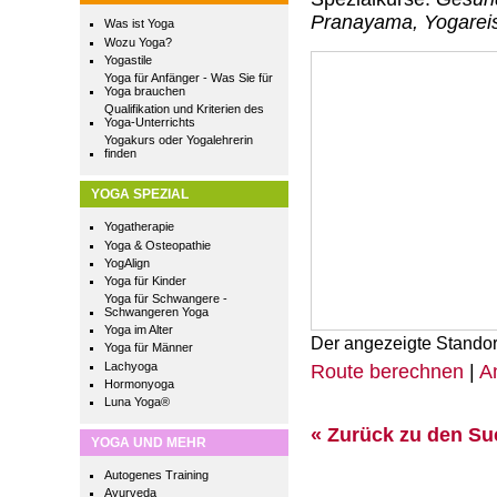
Pranayama, Yogarei
Was ist Yoga
Wozu Yoga?
Yogastile
Yoga für Anfänger - Was Sie für
Yoga brauchen
Qualifikation und Kriterien des
Yoga-Unterrichts
Yogakurs oder Yogalehrerin
finden
YOGA SPEZIAL
Yogatherapie
Yoga & Osteopathie
YogAlign
Yoga für Kinder
Yoga für Schwangere -
Schwangeren Yoga
Yoga im Alter
Der angezeigte Standor
Yoga für Männer
Lachyoga
Route berechnen
|
A
Hormonyoga
Luna Yoga®
« Zurück zu den S
YOGA UND MEHR
Autogenes Training
Ayurveda