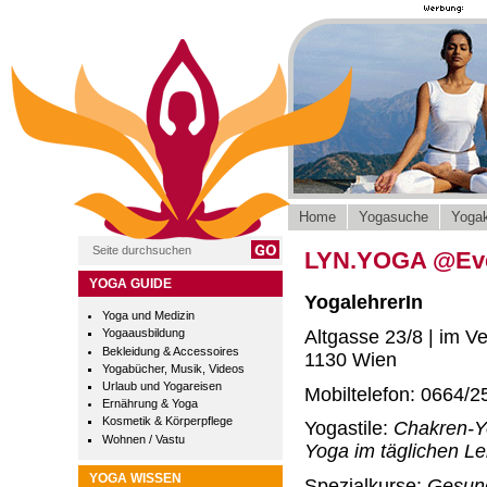
Home
Yogasuche
Yogak
LYN.YOGA @Eve
YOGA GUIDE
YogalehrerIn
Yoga und Medizin
Altgasse 23/8 | im V
Yogaausbildung
Bekleidung & Accessoires
1130 Wien
Yogabücher, Musik, Videos
Urlaub und Yogareisen
Mobiltelefon: 0664/2
Ernährung & Yoga
Kosmetik & Körperpflege
Yogastile:
Chakren-Y
Wohnen / Vastu
Yoga im täglichen L
YOGA WISSEN
Spezialkurse:
Gesund