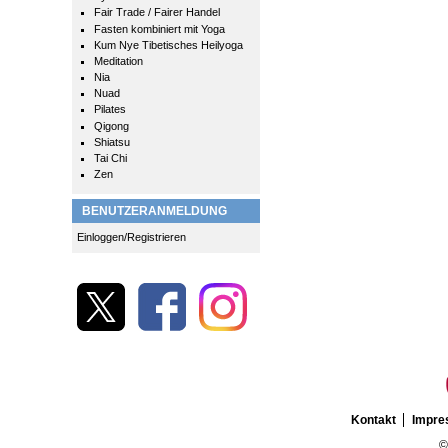
Fair Trade / Fairer Handel
Fasten kombiniert mit Yoga
Kum Nye Tibetisches Heilyoga
Meditation
Nia
Nuad
Pilates
Qigong
Shiatsu
Tai Chi
Zen
BENUTZERANMELDUNG
Einloggen/Registrieren
Kontakt
Impr
©