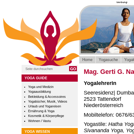
Home
Yogasuche
Yogak
Mag. Gerti G. N
YOGA GUIDE
YogalehrerIn
Yoga und Medizin
Seeresidenz| Dumba
Yogaausbildung
Bekleidung & Accessoires
2523 Tattendorf
Yogabücher, Musik, Videos
Niederösterreich
Urlaub und Yogareisen
Ernährung & Yoga
Mobiltelefon: 0676/6
Kosmetik & Körperpflege
Wohnen / Vastu
Yogastile:
Hatha Yoga
Sivananda Yoga, Yoga
YOGA WISSEN