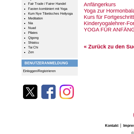
Anfängerkurs
Fair Trade / Fairer Handel
Fasten kombiniert mit Yoga
Yoga zur Hormonbal
Kum Nye Tibetisches Heilyoga
Kurs für Fortgeschrit
Meditation
Kinderyogalehrer-For
Nia
Nuad
YOGA FÜR ANFÄN
Pilates
Qigong
Shiatsu
« Zurück zu den S
Tai Chi
Zen
BENUTZERANMELDUNG
Einloggen/Registrieren
Kontakt
Impr
©