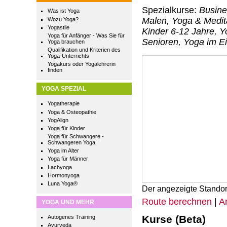
Spezialkurse:
Busine
Was ist Yoga
Malen, Yoga & Medit
Wozu Yoga?
Yogastile
Kinder 6-12 Jahre, Y
Yoga für Anfänger - Was Sie für
Senioren, Yoga im Ei
Yoga brauchen
Qualifikation und Kriterien des
Yoga-Unterrichts
Yogakurs oder Yogalehrerin
finden
YOGA SPEZIAL
Yogatherapie
Yoga & Osteopathie
YogAlign
Yoga für Kinder
Yoga für Schwangere -
Schwangeren Yoga
Yoga im Alter
Yoga für Männer
Lachyoga
Hormonyoga
Luna Yoga®
Der angezeigte Standor
Route berechnen
|
A
YOGA UND MEHR
Kurse (Beta)
Autogenes Training
Ayurveda