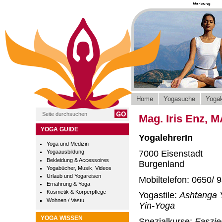
Home
Yogasuche
Yogak
Mag. Iris Enz, 
YOGA GUIDE
YogalehrerIn
Yoga und Medizin
7000 Eisenstadt
Yogaausbildung
Bekleidung & Accessoires
Burgenland
Yogabücher, Musik, Videos
Urlaub und Yogareisen
Mobiltelefon: 0650/ 
Ernährung & Yoga
Kosmetik & Körperpflege
Yogastile:
Ashtanga 
Wohnen / Vastu
Yin-Yoga
YOGA WISSEN
Spezialkurse:
Faszie