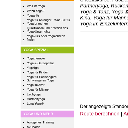
Partneryoga, Rücken
Was ist Yoga
Yoga & Tanz, Yoga &
Wozu Yoga?
Yogastile
Kind, Yoga für Männ
Yoga für Anfänger - Was Sie für
Yoga im Einzelunterr
Yoga brauchen
Qualifikation und Kriterien des
Yoga-Unterrichts
Yogakurs oder Yogalehrerin
finden
YOGA SPEZIAL
Yogatherapie
Yoga & Osteopathie
YogAlign
Yoga für Kinder
Yoga für Schwangere -
Schwangeren Yoga
Yoga im Alter
Yoga für Männer
Lachyoga
Hormonyoga
Luna Yoga®
Der angezeigte Standor
Route berechnen
|
A
YOGA UND MEHR
Autogenes Training
Ayurveda