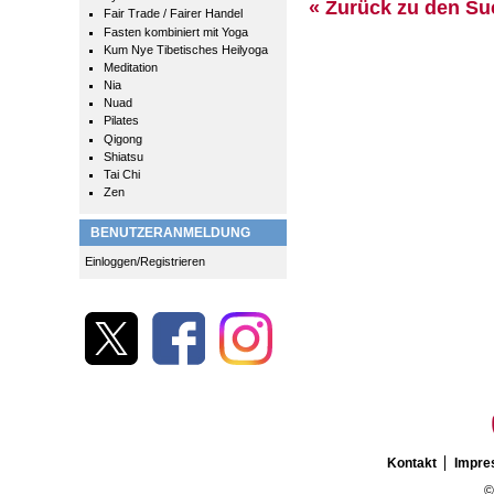
« Zurück zu den S
Fair Trade / Fairer Handel
Fasten kombiniert mit Yoga
Kum Nye Tibetisches Heilyoga
Meditation
Nia
Nuad
Pilates
Qigong
Shiatsu
Tai Chi
Zen
BENUTZERANMELDUNG
Einloggen/Registrieren
Kontakt
Impr
©