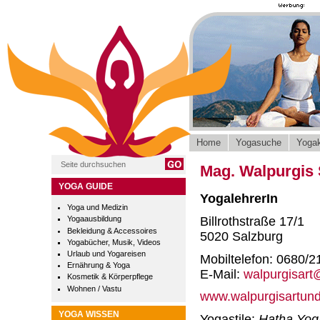
Home
Yogasuche
Yogak
Mag. Walpurgis
YOGA GUIDE
YogalehrerIn
Yoga und Medizin
Billrothstraße 17/1
Yogaausbildung
Bekleidung & Accessoires
5020 Salzburg
Yogabücher, Musik, Videos
Urlaub und Yogareisen
Mobiltelefon: 0680/2
Ernährung & Yoga
E-Mail:
walpurgisar
Kosmetik & Körperpflege
Wohnen / Vastu
www.walpurgisartun
YOGA WISSEN
Yogastile:
Hatha Yog