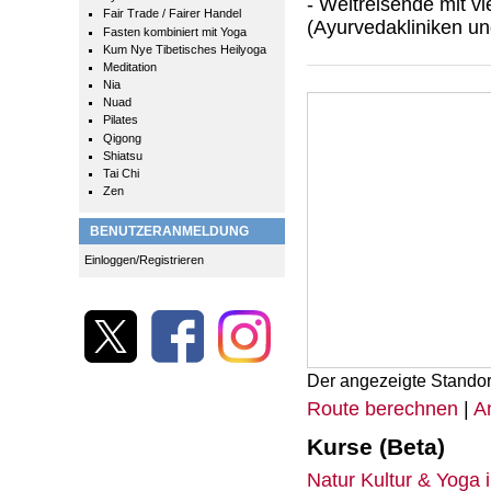
- Weltreisende mit vi
Fair Trade / Fairer Handel
(Ayurvedakliniken u
Fasten kombiniert mit Yoga
Kum Nye Tibetisches Heilyoga
Meditation
Nia
Nuad
Pilates
Qigong
Shiatsu
Tai Chi
Zen
BENUTZERANMELDUNG
Einloggen/Registrieren
Der angezeigte Standor
Route berechnen
|
A
Kurse (Beta)
Natur Kultur & Yoga 