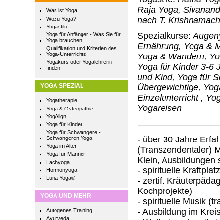
Raja Yoga, Sivanan
Was ist Yoga
nach T. Krishnamach
Wozu Yoga?
Yogastile
Spezialkurse:
Augeny
Yoga für Anfänger - Was Sie für
Yoga brauchen
Ernährung, Yoga & M
Qualifikation und Kriterien des
Yoga-Unterrichts
Yoga & Wandern, Yog
Yogakurs oder Yogalehrerin
Yoga für Kinder 3-6 
finden
und Kind, Yoga für 
Übergewichtige, Yoga
YOGA SPEZIAL
Einzelunterricht , Y
Yogatherapie
Yogareisen
Yoga & Osteopathie
YogAlign
Yoga für Kinder
Yoga für Schwangere -
- über 30 Jahre Erfa
Schwangeren Yoga
Yoga im Alter
(Transzendentaler) M
Yoga für Männer
Klein, Ausbildungen 
Lachyoga
- spirituelle Kraftp
Hormonyoga
Luna Yoga®
- zertif. Kräuterpäd
Kochprojekte)
YOGA UND MEHR
- spirituelle Musik (t
- Ausbildung im Krei
Autogenes Training
Ayurveda