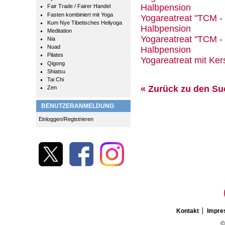
Halbpension
Fair Trade / Fairer Handel
Fasten kombiniert mit Yoga
Yogareatreat "TCM -
Kum Nye Tibetisches Heilyoga
Halbpension
Meditation
Yogareatreat "TCM -
Nia
Nuad
Halbpension
Pilates
Yogareatreat mit Ker
Qigong
Shiatsu
Tai Chi
« Zurück zu den S
Zen
BENUTZERANMELDUNG
Einloggen/Registrieren
Kontakt
Impr
©