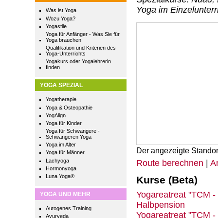
Yoga im Einzelunterr
Was ist Yoga
Wozu Yoga?
Yogastile
Yoga für Anfänger - Was Sie für
Yoga brauchen
Qualifikation und Kriterien des
Yoga-Unterrichts
Yogakurs oder Yogalehrerin
finden
YOGA SPEZIAL
Yogatherapie
Yoga & Osteopathie
YogAlign
Yoga für Kinder
Yoga für Schwangere -
Schwangeren Yoga
Yoga im Alter
Der angezeigte Standor
Yoga für Männer
Lachyoga
Route berechnen
|
A
Hormonyoga
Luna Yoga®
Kurse (Beta)
Yogareatreat "TCM -
YOGA UND MEHR
Halbpension
Autogenes Training
Yogareatreat "TCM -
Ayurveda