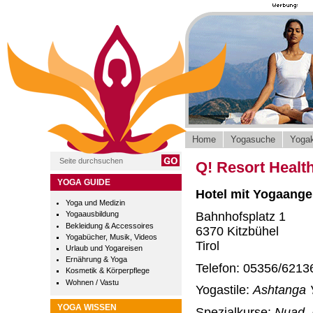
Home
Yogasuche
Yogak
Q! Resort Healt
YOGA GUIDE
Hotel mit Yogaange
Yoga und Medizin
Bahnhofsplatz 1
Yogaausbildung
Bekleidung & Accessoires
6370 Kitzbühel
Yogabücher, Musik, Videos
Tirol
Urlaub und Yogareisen
Ernährung & Yoga
Telefon: 05356/6213
Kosmetik & Körperpflege
Wohnen / Vastu
Yogastile:
Ashtanga 
YOGA WISSEN
Spezialkurse:
Nuad, 