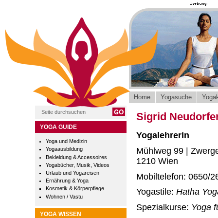
Home
Yogasuche
Yogak
Sigrid Neudorfer
YOGA GUIDE
YogalehrerIn
Yoga und Medizin
Mühlweg 99 | Zwerge
Yogaausbildung
Bekleidung & Accessoires
1210 Wien
Yogabücher, Musik, Videos
Urlaub und Yogareisen
Mobiltelefon: 0650/2
Ernährung & Yoga
Kosmetik & Körperpflege
Yogastile:
Hatha Yog
Wohnen / Vastu
Spezialkurse:
Yoga f
YOGA WISSEN