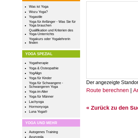
Was ist Yoga
Wozu Yoga?
Yogastile
Yoga für Anfänger - Was Sie für
Yoga brauchen
Qualifikation und Kriterien des
Yoga-Unterrichts
Yogakurs oder Yogalehrerin
finden
YOGA SPEZIAL
Yogatherapie
Yoga & Osteopathie
YogAlign
Yoga für Kinder
Der angezeigte Standor
Yoga für Schwangere -
Schwangeren Yoga
Route berechnen
|
A
Yoga im Alter
Yoga für Männer
Lachyoga
« Zurück zu den S
Hormonyoga
Luna Yoga®
YOGA UND MEHR
Autogenes Training
Ayurveda