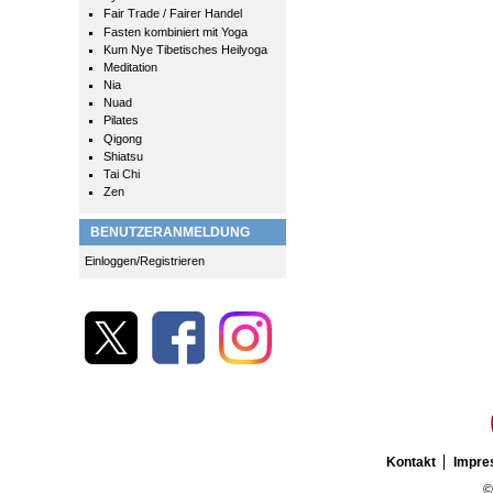
Fair Trade / Fairer Handel
Fasten kombiniert mit Yoga
Kum Nye Tibetisches Heilyoga
Meditation
Nia
Nuad
Pilates
Qigong
Shiatsu
Tai Chi
Zen
BENUTZERANMELDUNG
Einloggen/Registrieren
Kontakt
Impr
©