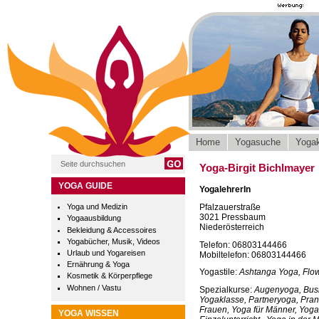
Home
Yogasuche
Yogak
Yoga-Birgit Bichlmayer
YOGA GUIDE
YogalehrerIn
Pfalzauerstraße
Yoga und Medizin
3021 Pressbaum
Yogaausbildung
Niederösterreich
Bekleidung & Accessoires
Yogabücher, Musik, Videos
Telefon: 06803144466
Urlaub und Yogareisen
Mobiltelefon: 06803144466
Ernährung & Yoga
Yogastile:
Ashtanga Yoga, Flo
Kosmetik & Körperpflege
Wohnen / Vastu
Spezialkurse:
Augenyoga, Busi
Yogaklasse, Partneryoga, Pra
Frauen, Yoga für Männer, Yoga 
YOGA WISSEN