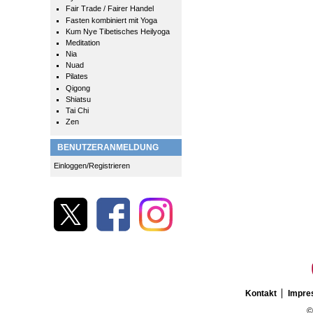
Fair Trade / Fairer Handel
Fasten kombiniert mit Yoga
Kum Nye Tibetisches Heilyoga
Meditation
Nia
Nuad
Pilates
Qigong
Shiatsu
Tai Chi
Zen
BENUTZERANMELDUNG
Einloggen/Registrieren
Kontakt
Impr
©