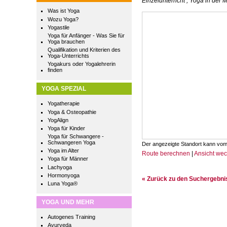
Einzelunterricht , Yoga in der
Was ist Yoga
Wozu Yoga?
Yogastile
Yoga für Anfänger - Was Sie für
Yoga brauchen
Qualifikation und Kriterien des
Yoga-Unterrichts
Yogakurs oder Yogalehrerin
finden
YOGA SPEZIAL
Yogatherapie
Yoga & Osteopathie
YogAlign
Yoga für Kinder
Yoga für Schwangere -
Schwangeren Yoga
Der angezeigte Standort kann vom
Yoga im Alter
Route berechnen
|
Ansicht we
Yoga für Männer
Lachyoga
Hormonyoga
« Zurück zu den Suchergebn
Luna Yoga®
YOGA UND MEHR
Autogenes Training
Ayurveda