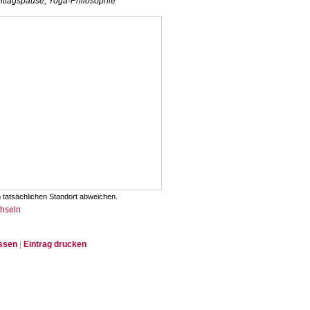
 Mittagspause, Yoga-Philosophie
 tatsächlichen Standort abweichen.
chseln
issen
|
Eintrag drucken