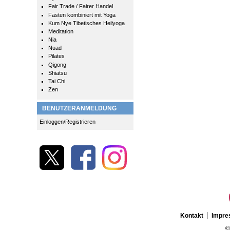
Fair Trade / Fairer Handel
Fasten kombiniert mit Yoga
Kum Nye Tibetisches Heilyoga
Meditation
Nia
Nuad
Pilates
Qigong
Shiatsu
Tai Chi
Zen
BENUTZERANMELDUNG
Einloggen/Registrieren
Kontakt
Impr
©