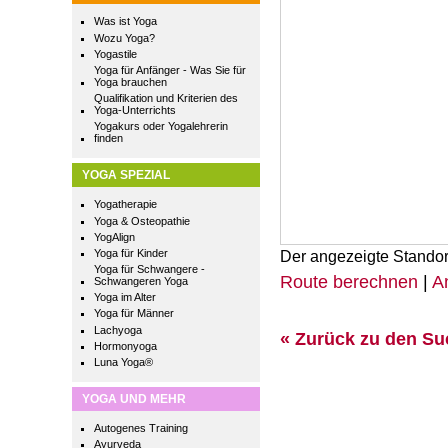
Was ist Yoga
Wozu Yoga?
Yogastile
Yoga für Anfänger - Was Sie für
Yoga brauchen
Qualifikation und Kriterien des
Yoga-Unterrichts
Yogakurs oder Yogalehrerin
finden
YOGA SPEZIAL
Yogatherapie
Yoga & Osteopathie
YogAlign
Yoga für Kinder
Der angezeigte Standor
Yoga für Schwangere -
Route berechnen
|
A
Schwangeren Yoga
Yoga im Alter
Yoga für Männer
Lachyoga
« Zurück zu den S
Hormonyoga
Luna Yoga®
YOGA UND MEHR
Autogenes Training
Ayurveda