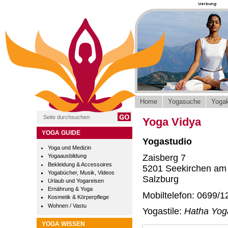
Home
Yogasuche
Yogak
Yoga Vidya
YOGA GUIDE
Yogastudio
Yoga und Medizin
Zaisberg 7
Yogaausbildung
Bekleidung & Accessoires
5201 Seekirchen am
Yogabücher, Musik, Videos
Salzburg
Urlaub und Yogareisen
Ernährung & Yoga
Mobiltelefon: 0699/1
Kosmetik & Körperpflege
Wohnen / Vastu
Yogastile:
Hatha Yoga
YOGA WISSEN