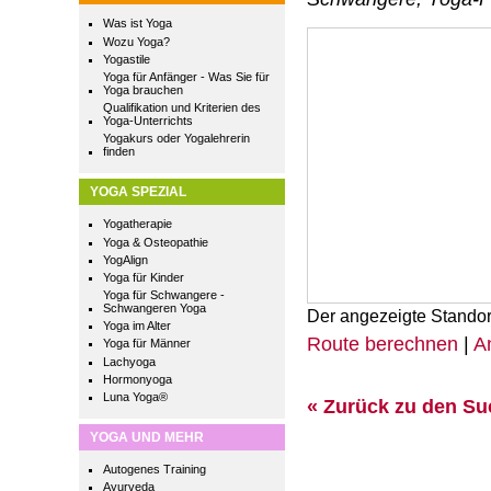
Was ist Yoga
Wozu Yoga?
Yogastile
Yoga für Anfänger - Was Sie für
Yoga brauchen
Qualifikation und Kriterien des
Yoga-Unterrichts
Yogakurs oder Yogalehrerin
finden
YOGA SPEZIAL
Yogatherapie
Yoga & Osteopathie
YogAlign
Yoga für Kinder
Yoga für Schwangere -
Schwangeren Yoga
Der angezeigte Standor
Yoga im Alter
Route berechnen
|
A
Yoga für Männer
Lachyoga
Hormonyoga
Luna Yoga®
« Zurück zu den S
YOGA UND MEHR
Autogenes Training
Ayurveda