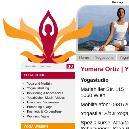
Home
Yogasuche
Yogak
Yomara Ortiz | 
YOGA GUIDE
Yogastudio
Yoga und Medizin
Mariahilfer Str. 115
Yogaausbildung
Bekleidung & Accessoires
1060 Wien
Yogabücher, Musik, Videos
Urlaub und Yogareisen
Mobiltelefon: 0681/2
Ernährung & Yoga
Kosmetik & Körperpflege
Yogastile:
Flow Yoga
Wohnen / Vastu
Spezialkurse:
Medita
YOGA WISSEN
Schwangere, Yoga-P