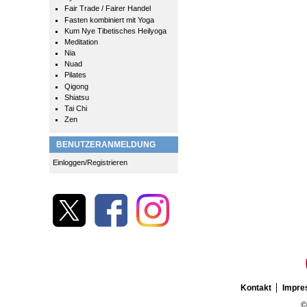
Fair Trade / Fairer Handel
Fasten kombiniert mit Yoga
Kum Nye Tibetisches Heilyoga
Meditation
Nia
Nuad
Pilates
Qigong
Shiatsu
Tai Chi
Zen
BENUTZERANMELDUNG
Einloggen/Registrieren
Kontakt
Impr
©