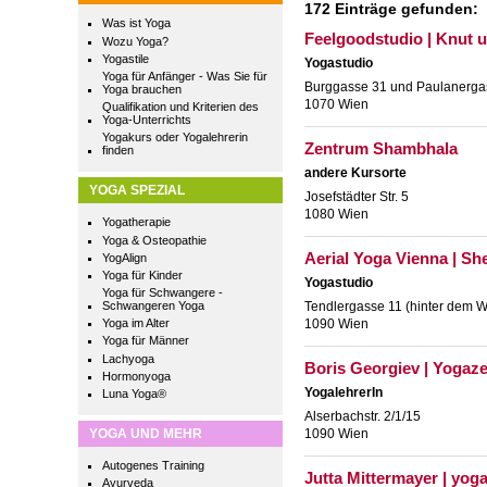
172 Einträge gefunden:
Was ist Yoga
Feelgoodstudio | Knut u
Wozu Yoga?
Yogastile
Yogastudio
Yoga für Anfänger - Was Sie für
Burggasse 31 und Paulanergas
Yoga brauchen
1070 Wien
Qualifikation und Kriterien des
Yoga-Unterrichts
Yogakurs oder Yogalehrerin
Zentrum Shambhala
finden
andere Kursorte
YOGA SPEZIAL
Josefstädter Str. 5
1080 Wien
Yogatherapie
Yoga & Osteopathie
Aerial Yoga Vienna | She
YogAlign
Yoga für Kinder
Yogastudio
Yoga für Schwangere -
Schwangeren Yoga
Tendlergasse 11 (hinter dem 
Yoga im Alter
1090 Wien
Yoga für Männer
Lachyoga
Boris Georgiev | Yoga
Hormonyoga
YogalehrerIn
Luna Yoga®
Alserbachstr. 2/1/15
YOGA UND MEHR
1090 Wien
Autogenes Training
Jutta Mittermayer | yog
Ayurveda