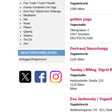
Fair Trade / Fairer Handel
YogalehrerIn
Fasten kombiniert mit Yoga
1090 Wien
Kum Nye Tibetisches Heilyoga
Meditation
golden yoga
Nia
Nuad
Yogastudio
Pilates
Obergraben 2
Qigong
1097 Dresden
Shiatsu
DEUTSCHLAND
Tai Chi
Zen
Gertraud Nauschnigg
BENUTZERANMELDUNG
YogalehrerIn
Einloggen/Registrieren
1100 Wien
Taoday | MMag. Sigrid
Yogastudio
Hetzendorfer Straße 120
1120 Wien
Wien
Eva Jankovsky | Yogavi
YogalehrerIn
Wattmanngasse 7/4 - EG | Stud