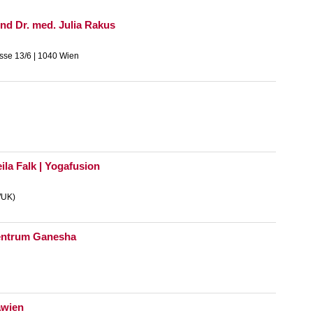
nd Dr. med. Julia Rakus
se 13/6 | 1040 Wien
ila Falk | Yogafusion
WUK)
zentrum Ganesha
awien