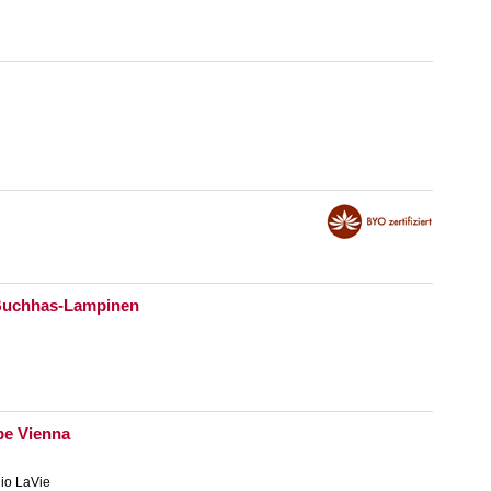
 Buchhas-Lampinen
be Vienna
io LaVie