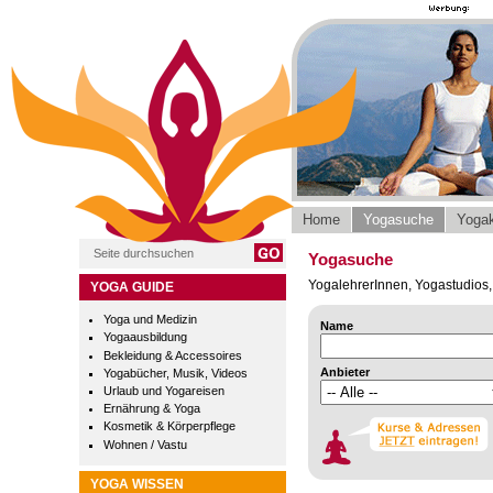
Home
Yogasuche
Yogak
Yogasuche
YogalehrerInnen, Yogastudios, 
YOGA GUIDE
Yoga und Medizin
Name
Yogaausbildung
Bekleidung & Accessoires
Anbieter
Yogabücher, Musik, Videos
Urlaub und Yogareisen
Ernährung & Yoga
Kosmetik & Körperpflege
Wohnen / Vastu
YOGA WISSEN