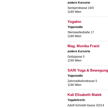
andere Kursorte
Semperstrasse 19/3
1180 Wien
YogaInn
Yogastudio
Sternwartestraße 17
1180 Wien
Mag. Monika Fraisl
andere Kursorte
Goltzgasse 5
1190 Wien
SARI Yoga & Bewegun
Yogastudio
Zahnradbahnstrasse 5
1190 Wien
Kali Elisabeth Malek
YogalehrerIn
Adolf-Schmidl-Gasse 3/2/14