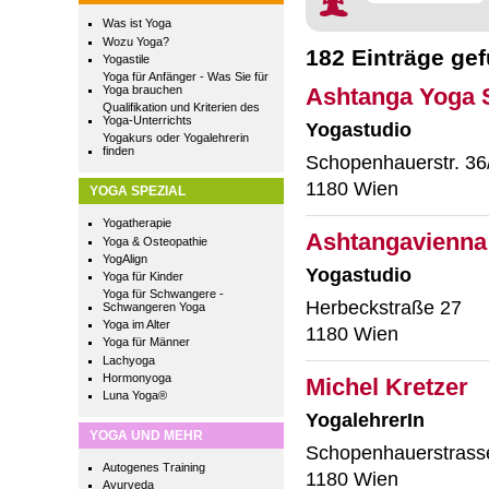
Was ist Yoga
Wozu Yoga?
182 Einträge ge
Yogastile
Yoga für Anfänger - Was Sie für
Yoga brauchen
Ashtanga Yoga S
Qualifikation und Kriterien des
Yoga-Unterrichts
Yogastudio
Yogakurs oder Yogalehrerin
finden
Schopenhauerstr. 36
1180 Wien
YOGA SPEZIAL
Yogatherapie
Ashtangavienna
Yoga & Osteopathie
YogAlign
Yogastudio
Yoga für Kinder
Yoga für Schwangere -
Herbeckstraße 27
Schwangeren Yoga
Yoga im Alter
1180 Wien
Yoga für Männer
Lachyoga
Hormonyoga
Michel Kretzer
Luna Yoga®
YogalehrerIn
YOGA UND MEHR
Schopenhauerstrass
Autogenes Training
1180 Wien
Ayurveda