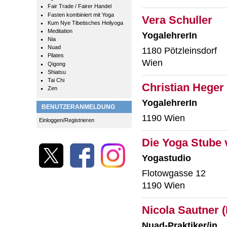
Fair Trade / Fairer Handel
Fasten kombiniert mit Yoga
Vera Schuller
Kum Nye Tibetisches Heilyoga
Meditation
YogalehrerIn
Nia
Nuad
1180 Pötzleinsdorf
Pilates
Wien
Qigong
Shiatsu
Tai Chi
Christian Heger
Zen
YogalehrerIn
BENUTZERANMELDUNG
1190 Wien
Einloggen/Registrieren
Die Yoga Stube 
Yogastudio
Flotowgasse 12
1190 Wien
Nicola Sautner 
Nuad-Praktiker/in