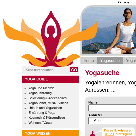
Home
Yogasuche
Yogak
Yogasuche
YOGA GUIDE
YogalehrerInnen, Yog
Yoga und Medizin
Adressen, ...
Yogaausbildung
Bekleidung & Accessoires
Name
Yogabücher, Musik, Videos
Urlaub und Yogareisen
Ernährung & Yoga
Anbieter
Kosmetik & Körperpflege
Wohnen / Vastu
YOGA WISSEN