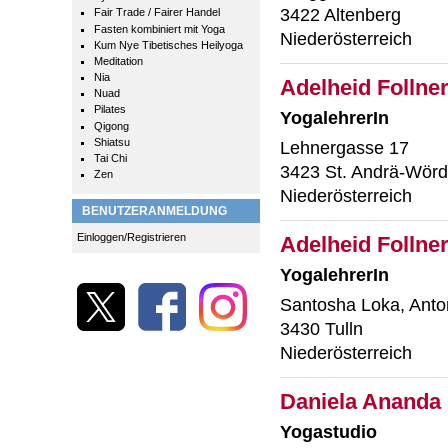
3422 Altenberg
Fair Trade / Fairer Handel
Fasten kombiniert mit Yoga
Niederösterreich
Kum Nye Tibetisches Heilyoga
Meditation
Nia
Adelheid Follne
Nuad
Pilates
YogalehrerIn
Qigong
Shiatsu
Lehnergasse 17
Tai Chi
3423 St. Andrä-Wörd
Zen
Niederösterreich
BENUTZERANMELDUNG
Einloggen/Registrieren
Adelheid Follne
YogalehrerIn
Santosha Loka, Anto
3430 Tulln
Niederösterreich
Daniela Ananda 
Yogastudio