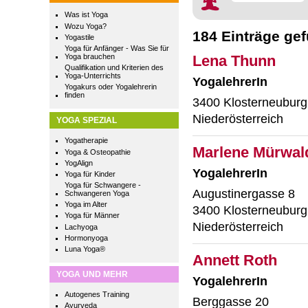
Was ist Yoga
Wozu Yoga?
184 Einträge ge
Yogastile
Yoga für Anfänger - Was Sie für
Yoga brauchen
Lena Thunn
Qualifikation und Kriterien des
Yoga-Unterrichts
YogalehrerIn
Yogakurs oder Yogalehrerin
finden
3400 Klosterneuburg
Niederösterreich
YOGA SPEZIAL
Yogatherapie
Marlene Mürwal
Yoga & Osteopathie
YogAlign
YogalehrerIn
Yoga für Kinder
Yoga für Schwangere -
Augustinergasse 8
Schwangeren Yoga
Yoga im Alter
3400 Klosterneuburg
Yoga für Männer
Niederösterreich
Lachyoga
Hormonyoga
Luna Yoga®
Annett Roth
YOGA UND MEHR
YogalehrerIn
Autogenes Training
Berggasse 20
Ayurveda