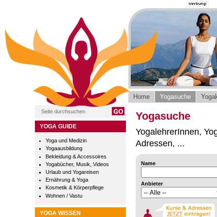
Home
Yogasuche
Yogak
Yogasuche
YOGA GUIDE
YogalehrerInnen, Yog
Yoga und Medizin
Adressen, ...
Yogaausbildung
Bekleidung & Accessoires
Name
Yogabücher, Musik, Videos
Urlaub und Yogareisen
Ernährung & Yoga
Anbieter
Kosmetik & Körperpflege
Wohnen / Vastu
YOGA WISSEN