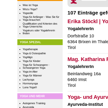
Was ist Yoga
Wozu Yoga?
107 Einträge ge
Yogastile
Yoga für Anfänger - Was Sie für
Yoga brauchen
Erika Stöckl | 
Qualifikation und Kriterien des
Yoga-Unterrichts
YogalehrerIn
Yogakurs oder Yogalehrerin
finden
Dorfstraße 10
6364 Brixen im Thal
YOGA SPEZIAL
Tirol
Yogatherapie
Yoga & Osteopathie
YogAlign
Mag. Katharina 
Yoga für Kinder
Yoga für Schwangere -
YogalehrerIn
Schwangeren Yoga
Yoga im Alter
Beinlandweg 16a
Yoga für Männer
6460 Imst
Lachyoga
Hormonyoga
Tirol
Luna Yoga®
Yoga- und Ayurv
YOGA UND MEHR
Autogenes Training
Ayurveda-Institut
Ayurveda