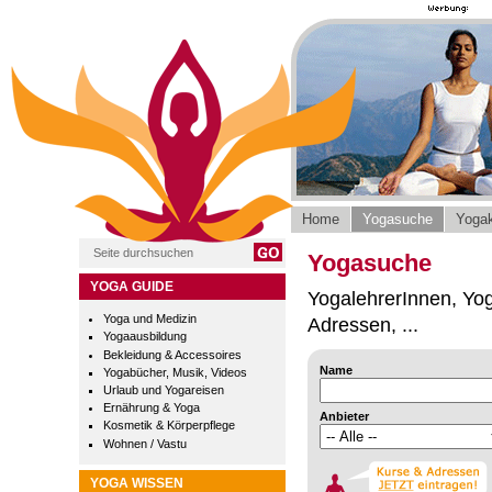
Home
Yogasuche
Yogak
Yogasuche
YOGA GUIDE
YogalehrerInnen, Yog
Yoga und Medizin
Adressen, ...
Yogaausbildung
Bekleidung & Accessoires
Name
Yogabücher, Musik, Videos
Urlaub und Yogareisen
Ernährung & Yoga
Anbieter
Kosmetik & Körperpflege
Wohnen / Vastu
YOGA WISSEN