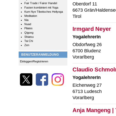
Oberdorf 11
Fair Trade / Fairer Handel
Fasten kombiniert mit Yoga
6673 Grän/Haldense
Kum Nye Tibetisches Heilyoga
Tirol
Meditation
Nia
Nuad
Irmgard Neyer
Pilates
Qigong
YogalehrerIn
Shiatsu
Tai Chi
Obdorfweg 26
Zen
6700 Bludenz
BENUTZERANMELDUNG
Vorarlberg
Einloggen/Registrieren
Claudio Schmolm
YogalehrerIn
Eichenweg 27
6713 Ludesch
Vorarlberg
Anja Mangeng |