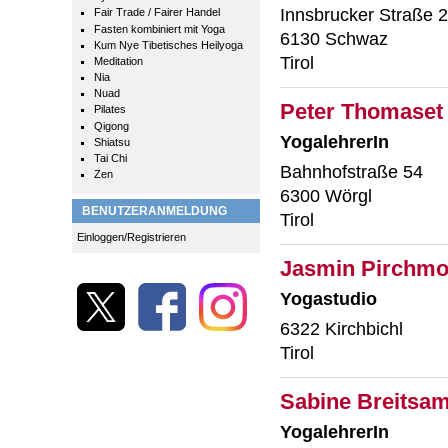
Innsbrucker Straße 
Fair Trade / Fairer Handel
Fasten kombiniert mit Yoga
6130 Schwaz
Kum Nye Tibetisches Heilyoga
Tirol
Meditation
Nia
Nuad
Peter Thomaset
Pilates
Qigong
YogalehrerIn
Shiatsu
Tai Chi
Bahnhofstraße 54
Zen
6300 Wörgl
BENUTZERANMELDUNG
Tirol
Einloggen/Registrieren
Jasmin Pirchmos
Yogastudio
6322 Kirchbichl
Tirol
Sabine Breitsame
YogalehrerIn