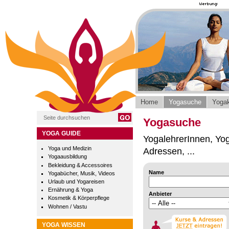
Home
Yogasuche
Yogak
Yogasuche
YOGA GUIDE
YogalehrerInnen, Yog
Yoga und Medizin
Adressen, ...
Yogaausbildung
Bekleidung & Accessoires
Name
Yogabücher, Musik, Videos
Urlaub und Yogareisen
Ernährung & Yoga
Anbieter
Kosmetik & Körperpflege
Wohnen / Vastu
YOGA WISSEN